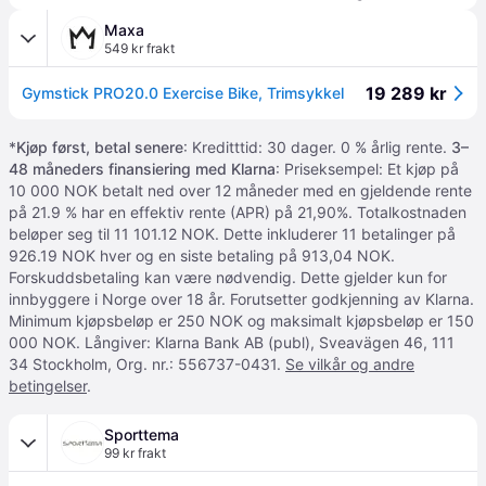
Maxa
549 kr frakt
19 289 kr
Gymstick PRO20.0 Exercise Bike, Trimsykkel
*
Kjøp først, betal senere
: Kreditttid: 30 dager. 0 % årlig rente.
3–
48 måneders finansiering med Klarna
: Priseksempel: Et kjøp på
10 000 NOK betalt ned over 12 måneder med en gjeldende rente
på 21.9 % har en effektiv rente (APR) på 21,90%. Totalkostnaden
beløper seg til 11 101.12 NOK. Dette inkluderer 11 betalinger på
926.19 NOK hver og en siste betaling på 913,04 NOK.
Forskuddsbetaling kan være nødvendig. Dette gjelder kun for
innbyggere i Norge over 18 år. Forutsetter godkjenning av Klarna.
Minimum kjøpsbeløp er 250 NOK og maksimalt kjøpsbeløp er 150
000 NOK. Långiver: Klarna Bank AB (publ), Sveavägen 46, 111
34 Stockholm, Org. nr.: 556737-0431.
Se vilkår og andre
betingelser
.
Sporttema
99 kr frakt