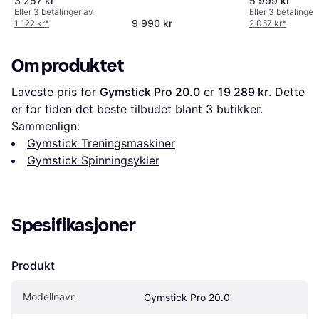
3 257 kr
5 999 kr
Eller 3 betalinger av
Eller 3 betalinger
9 990 kr
1 122 kr
*
2 067 kr
*
Om produktet
Laveste pris for 
Gymstick Pro 20.0
 er 
19 289 kr
. Dette 
er for tiden det beste tilbudet blant 
3
 butikker.
Sammenlign:
Gymstick Treningsmaskiner
Gymstick Spinningsykler
Spesifikasjoner
Produkt
Modellnavn
Gymstick Pro 20.0