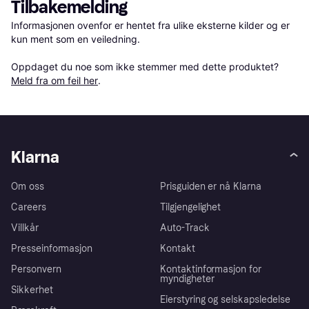
Tilbakemelding
Informasjonen ovenfor er hentet fra ulike eksterne kilder og er 
kun ment som en veiledning.

Oppdaget du noe som ikke stemmer med dette produktet? 
Meld fra om feil her
.
Klarna
Om oss
Prisguiden er nå Klarna
Careers
Tilgjengelighet
Villkår
Auto-Track
Presseinformasjon
Kontakt
Personvern
Kontaktinformasjon for
myndigheter
Sikkerhet
Eierstyring og selskapsledelse