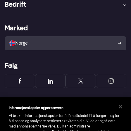
Hjelp
Kjøperbeskyttelse
Bedrift
Logg inn
Klager
Butikksupport
Developers portal
Klarna-appen
Kredittavtale
Merchant portal
Driftsstatus
Marked
Utforsk butikker
Personverninnstillinger
Selg med Klarna
Plattformer og partnere
Norge
Følg
Informasjonskapsler og personvern
Vi bruker informasjonskapsler for å få nettstedet til å fungere, og for
å tilpasse og analysere nettleseraktiviteten din. Vi deler også data
med annonsepartnerne våre. Du kan administrere