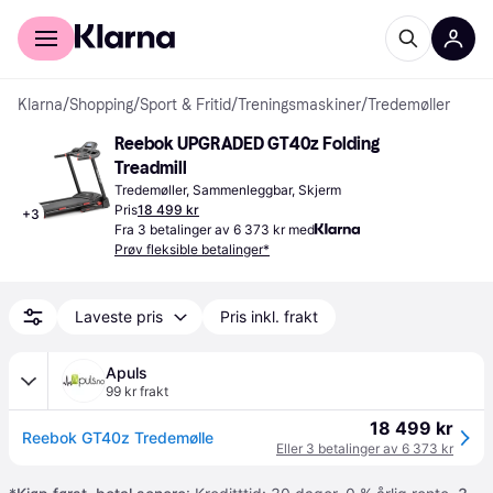
For kunder
For bedrifter
Klarna
/
Shopping
/
Sport & Fritid
/
Treningsmaskiner
/
Tredemøller
Reebok UPGRADED GT40z Folding 
Treadmill
Tredemøller, Sammenleggbar, Skjerm
Pris
18 499 kr
+
3
Fra 3 betalinger av 6 373 kr med
Prøv fleksible betalinger*
Laveste pris
Pris inkl. frakt
Apuls
99 kr frakt
18 499 kr
Reebok GT40z Tredemølle
Eller 3 betalinger av 6 373 kr