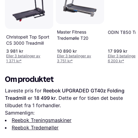
Master Fitness
ODIN T850 Tre
Christopeit Top Sport
Tredemølle T20
CS 3000 Treadmill
3 981 kr
10 890 kr
17 999 kr
Eller 3 betalinger av
Eller 3 betalinger av
Eller 3 betalinger
1 371 kr
*
3 751 kr
*
6 200 kr
*
Om produktet
Laveste pris for 
Reebok UPGRADED GT40z Folding 
Treadmill
 er 
18 499 kr
. Dette er for tiden det beste 
tilbudet fra 1 forhandler.
Sammenlign:
Reebok Treningsmaskiner
Reebok Tredemøller