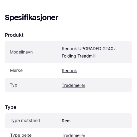
Spesifikasjoner
Produkt
Reebok UPGRADED GT40z 
Modellnavn
Folding Treadmill
Merke
Reebok
Typ
Tredemøller
Type
Type motstand
Rem
Type belte
Tredemøller