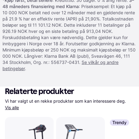
*
Kjøp først, betal senere
: Kreditttid: 30 dager. 0 % årlig rente.
3–
48 måneders finansiering med Klarna
: Priseksempel: Et kjøp på
10 000 NOK betalt ned over 12 måneder med en gjeldende rente
på 21.9 % har en effektiv rente (APR) på 21,90%. Totalkostnaden
beløper seg til 11 101.12 NOK. Dette inkluderer 11 betalinger på
926.19 NOK hver og en siste betaling på 913,04 NOK.
Forskuddsbetaling kan være nødvendig. Dette gjelder kun for
innbyggere i Norge over 18 år. Forutsetter godkjenning av Klarna.
Minimum kjøpsbeløp er 250 NOK og maksimalt kjøpsbeløp er 150
000 NOK. Långiver: Klarna Bank AB (publ), Sveavägen 46, 111
34 Stockholm, Org. nr.: 556737-0431.
Se vilkår og andre
betingelser
.
Relaterte produkter
Vi har valgt ut en rekke produkter som kan interessere deg. 
Vis alle
Trendy