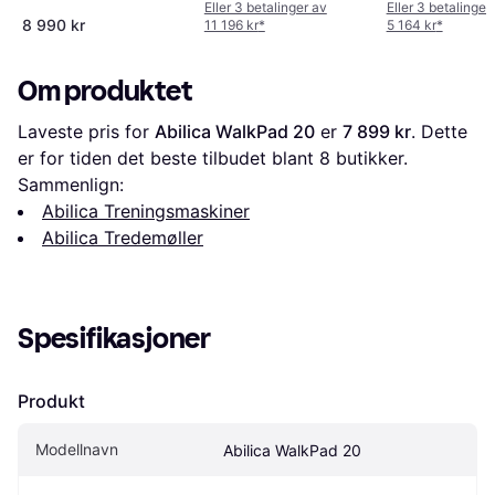
Eller 3 betalinger av
Eller 3 betalinger
8 990 kr
11 196 kr
*
5 164 kr
*
Om produktet
Laveste pris for 
Abilica WalkPad 20
 er 
7 899 kr
. Dette 
er for tiden det beste tilbudet blant 
8
 butikker.
Sammenlign:
Abilica Treningsmaskiner
Abilica Tredemøller
Spesifikasjoner
Produkt
Modellnavn
Abilica WalkPad 20