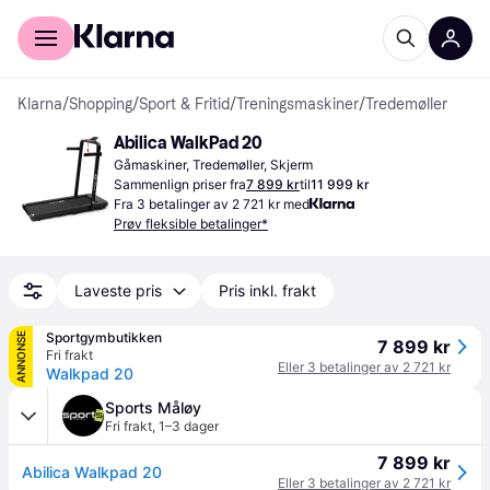
For kunder
For bedrifter
Klarna
/
Shopping
/
Sport & Fritid
/
Treningsmaskiner
/
Tredemøller
Abilica WalkPad 20
Gåmaskiner, Tredemøller, Skjerm
Sammenlign priser fra
7 899 kr
til
11 999 kr
Fra 3 betalinger av 2 721 kr med
Prøv fleksible betalinger*
Laveste pris
Pris inkl. frakt
Sportgymbutikken
ANNONSE
7 899 kr
Fri frakt
Eller 3 betalinger av 2 721 kr
Walkpad 20
Sports Måløy
Fri frakt
,
1–3 dager
7 899 kr
Abilica Walkpad 20
Eller 3 betalinger av 2 721 kr