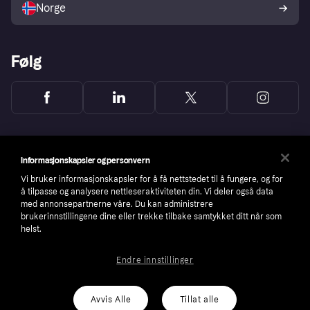
Norge
Følg
Informasjonskapsler og personvern
Vi bruker informasjonskapsler for å få nettstedet til å fungere, og for
å tilpasse og analysere nettleseraktiviteten din. Vi deler også data
med annonsepartnerne våre. Du kan administrere
brukerinnstillingene dine eller trekke tilbake samtykket ditt når som
helst.
Endre innstillinger
Copyright © 2005-2026 Klarna Bank AB (publ). Headquarters: Stockholm, Sweden. All
rights reserved. Klarna Bank AB (publ). Sveavägen 46, 111 34 Stockholm. Organization
number: 556737-0431
Avvis Alle
Tillat alle