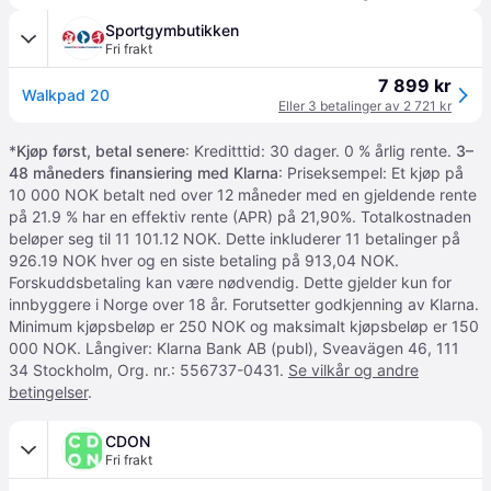
Sportgymbutikken
Fri frakt
7 899 kr
Walkpad 20
Eller 3 betalinger av 2 721 kr
*
Kjøp først, betal senere
: Kreditttid: 30 dager. 0 % årlig rente.
3–
48 måneders finansiering med Klarna
: Priseksempel: Et kjøp på
10 000 NOK betalt ned over 12 måneder med en gjeldende rente
på 21.9 % har en effektiv rente (APR) på 21,90%. Totalkostnaden
beløper seg til 11 101.12 NOK. Dette inkluderer 11 betalinger på
926.19 NOK hver og en siste betaling på 913,04 NOK.
Forskuddsbetaling kan være nødvendig. Dette gjelder kun for
innbyggere i Norge over 18 år. Forutsetter godkjenning av Klarna.
Minimum kjøpsbeløp er 250 NOK og maksimalt kjøpsbeløp er 150
000 NOK. Långiver: Klarna Bank AB (publ), Sveavägen 46, 111
34 Stockholm, Org. nr.: 556737-0431.
Se vilkår og andre
betingelser
.
CDON
Fri frakt