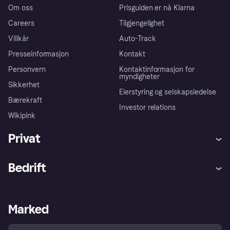
Om oss
Prisguiden er nå Klarna
Careers
Tilgjengelighet
Villkår
Auto-Track
Presseinformasjon
Kontakt
Personvern
Kontaktinformasjon for
myndigheter
Sikkerhet
Eierstyring og selskapsledelse
Bærekraft
Investor relations
Wikipink
Privat
Hjelp
Kjøperbeskyttelse
Bedrift
Logg inn
Klager
Butikksupport
Developers portal
Klarna-appen
Kredittavtale
Merchant portal
Driftsstatus
Marked
Utforsk butikker
Personverninnstillinger
Selg med Klarna
Plattformer og partnere