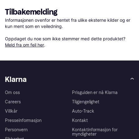
Tilbakemelding
Informasjonen ovenfor er hentet fra ulike eksterne kilder og er 
kun ment som en veiledning.

Oppdaget du noe som ikke stemmer med dette produktet? 
Meld fra om feil her
.
Klarna
Om oss
Prisguiden er nå Klarna
Careers
Tilgjengelighet
Villkår
Auto-Track
Presseinformasjon
Kontakt
Personvern
Kontaktinformasjon for
myndigheter