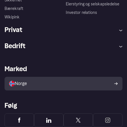
Sikkerhet
Eierstyring og selskapsledelse
Bærekraft
Investor relations
Wikipink
Privat
Hjelp
Kjøperbeskyttelse
Bedrift
Logg inn
Klager
Butikksupport
Developers portal
Klarna-appen
Kredittavtale
Merchant portal
Driftsstatus
Marked
Utforsk butikker
Personverninnstillinger
Selg med Klarna
Plattformer og partnere
Norge
Følg