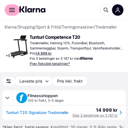
For kunder
For bedrifter
Klarna
/
Shopping
/
Sport & Fritid
/
Treningsmaskiner
/
Tredemøller
Tunturi Competence T20
Tredemøller, Helning 10%, Pulsmåler, Bluetooth, 
Sammenleggbar, Skjerm, Transporthjul, Vannflaskeholder, 
Hastighetsmåler, Kalorimåler, Stoppeklokke
Pris
14 999 kr
+
5
Fra 3 betalinger av 5 167 kr med
Prøv fleksible betalinger*
Laveste pris
Pris inkl. frakt
Fitnessshoppen
100 kr frakt
,
3–5 dager
14 999 kr
Tunturi T20 Signature Tredemølle
Eller 3 betalinger av 5 167 kr
*
Kjøp først, betal senere
: Kreditttid: 30 dager. 0 % årlig rente.
3–