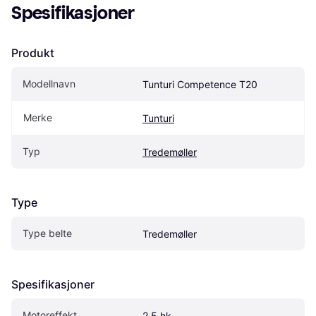
Spesifikasjoner
Produkt
Modellnavn
Tunturi Competence T20
Merke
Tunturi
Typ
Tredemøller
Type
Type belte
Tredemøller
Spesifikasjoner
Motoreffekt
2.5 hk