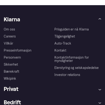
Klarna
Om oss
Prisguiden er nå Klarna
Careers
Tilgjengelighet
Villkår
Auto-Track
Presseinformasjon
Kontakt
Personvern
Kontaktinformasjon for
myndigheter
Sikkerhet
Eierstyring og selskapsledelse
Bærekraft
Investor relations
Wikipink
Privat
Hjelp
Kjøperbeskyttelse
Bedrift