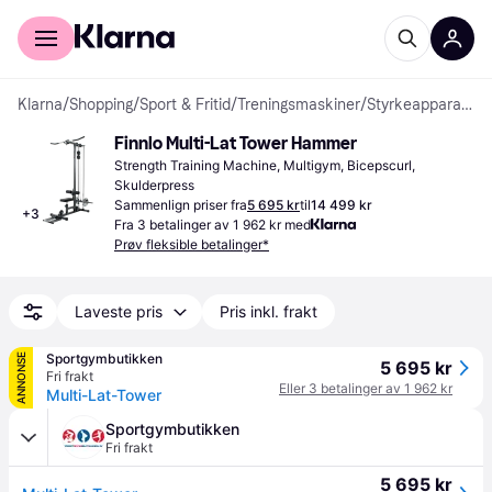
For kunder
For bedrifter
Klarna
/
Shopping
/
Sport & Fritid
/
Treningsmaskiner
/
Styrkeapparater
Finnlo Multi-Lat Tower Hammer
Strength Training Machine, Multigym, Bicepscurl, 
Skulderpress
Sammenlign priser fra
5 695 kr
til
14 499 kr
+
3
Fra 3 betalinger av 1 962 kr med
Prøv fleksible betalinger*
Laveste pris
Pris inkl. frakt
Sportgymbutikken
ANNONSE
5 695 kr
Fri frakt
Eller 3 betalinger av 1 962 kr
Multi-Lat-Tower
Sportgymbutikken
Fri frakt
5 695 kr