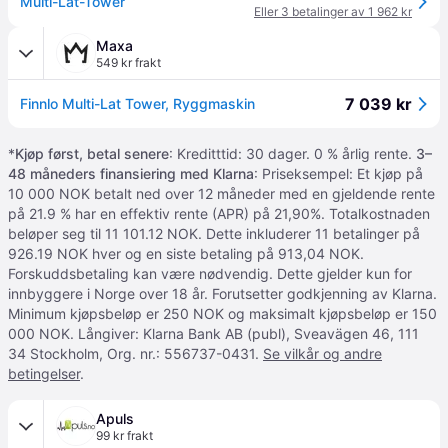
Multi-Lat-Tower
Eller 3 betalinger av 1 962 kr
Maxa
549 kr frakt
7 039 kr
Finnlo Multi-Lat Tower, Ryggmaskin
*
Kjøp først, betal senere
: Kreditttid: 30 dager. 0 % årlig rente.
3–
48 måneders finansiering med Klarna
: Priseksempel: Et kjøp på
10 000 NOK betalt ned over 12 måneder med en gjeldende rente
på 21.9 % har en effektiv rente (APR) på 21,90%. Totalkostnaden
beløper seg til 11 101.12 NOK. Dette inkluderer 11 betalinger på
926.19 NOK hver og en siste betaling på 913,04 NOK.
Forskuddsbetaling kan være nødvendig. Dette gjelder kun for
innbyggere i Norge over 18 år. Forutsetter godkjenning av Klarna.
Minimum kjøpsbeløp er 250 NOK og maksimalt kjøpsbeløp er 150
000 NOK. Långiver: Klarna Bank AB (publ), Sveavägen 46, 111
34 Stockholm, Org. nr.: 556737-0431.
Se vilkår og andre
betingelser
.
Apuls
99 kr frakt