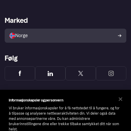
Logg inn
Klager
Butikksupport
Developers portal
Klarna-appen
Kredittavtale
Merchant portal
Driftsstatus
Marked
Utforsk butikker
Personverninnstillinger
Selg med Klarna
Plattformer og partnere
Norge
Følg
Informasjonskapsler og personvern
Vi bruker informasjonskapsler for å få nettstedet til å fungere, og for
å tilpasse og analysere nettleseraktiviteten din. Vi deler også data
med annonsepartnerne våre. Du kan administrere
brukerinnstillingene dine eller trekke tilbake samtykket ditt når som
helst.