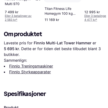
Multi 970
Titan Fitness Life
7 499 kr
12 995 kr
Homegym 100 kg
Eller 3 betalinger av
Eller 3 betalinger
Power Stasjon
11 169 kr
2 583 kr
*
4 477 kr
*
Om produktet
Laveste pris for 
Finnlo Multi-Lat Tower Hammer
 er 
5 695 kr
. Dette er for tiden det beste tilbudet blant 
3
butikker.
Sammenlign:
Finnlo Treningsmaskiner
Finnlo Styrkeapparater
Spesifikasjoner
Produkt