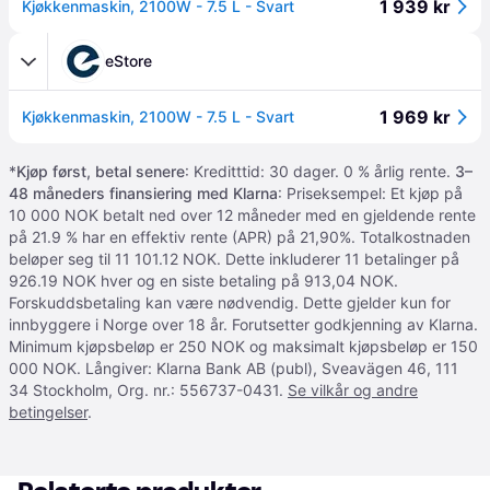
1 939 kr
Kjøkkenmaskin, 2100W - 7.5 L - Svart
eStore
1 969 kr
Kjøkkenmaskin, 2100W - 7.5 L - Svart
*
Kjøp først, betal senere
: Kreditttid: 30 dager. 0 % årlig rente.
3–
48 måneders finansiering med Klarna
: Priseksempel: Et kjøp på
10 000 NOK betalt ned over 12 måneder med en gjeldende rente
på 21.9 % har en effektiv rente (APR) på 21,90%. Totalkostnaden
beløper seg til 11 101.12 NOK. Dette inkluderer 11 betalinger på
926.19 NOK hver og en siste betaling på 913,04 NOK.
Forskuddsbetaling kan være nødvendig. Dette gjelder kun for
innbyggere i Norge over 18 år. Forutsetter godkjenning av Klarna.
Minimum kjøpsbeløp er 250 NOK og maksimalt kjøpsbeløp er 150
000 NOK. Långiver: Klarna Bank AB (publ), Sveavägen 46, 111
34 Stockholm, Org. nr.: 556737-0431.
Se vilkår og andre
betingelser
.