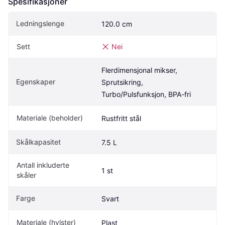
Spesifikasjoner
Ledningslenge
120.0 cm
Sett
Nei
Flerdimensjonal mikser, 
Egenskaper
Sprutsikring, 
Turbo/Pulsfunksjon, BPA-fri
Materiale (beholder)
Rustfritt stål
Skålkapasitet
7.5 L
Antall inkluderte 
1 st
skåler
Farge
Svart
Materiale (hylster)
Plast