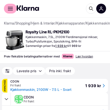
For kunder
For bedrifter
Klarna
/
Shopping
/
Hjem & Interiør
/
Kjøkkenapparater
/
Kjøkkenmaskin
Royalty Line RL-PKM2100
Kjøkkenmaskin, 7.5L, 2100W Flerdimensjonal mikser, 
Turbo/Pulsfunksjon, Sprutsikring, BPA-fri
Sammenlign priser fra
1 939 kr
til
1 969 kr
Prøv fleksible betalingsalternativer med
Lær hvordan
Laveste pris
Pris inkl. frakt
CDON
ANNONSE
1 939 kr
Fri frakt
Kjøkkenmaskin, 2100W - 7.5 L - Svart
CDON
Fri frakt