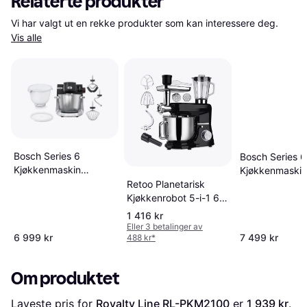
Relaterte produkter
Vi har valgt ut en rekke produkter som kan interessere deg. 
Vis alle
Bosch Series 6
Bosch Series 6
Kjøkkenmaskin
Kjøkkenmaskin
MUMS6ZS18
Retoo Planetarisk
MUMS6ZS34
Kjøkkenrobot 5-i-1 6 L
3200 W
1 416 kr
Eller 3 betalinger av
6 999 kr
7 499 kr
488 kr
*
Om produktet
Laveste pris for 
Royalty Line RL-PKM2100
 er 
1 939 kr
. 