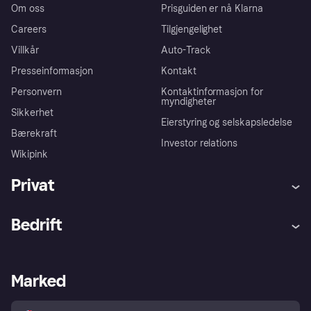
Om oss
Prisguiden er nå Klarna
Careers
Tilgjengelighet
Villkår
Auto-Track
Presseinformasjon
Kontakt
Personvern
Kontaktinformasjon for
myndigheter
Sikkerhet
Eierstyring og selskapsledelse
Bærekraft
Investor relations
Wikipink
Privat
Hjelp
Kjøperbeskyttelse
Bedrift
Logg inn
Klager
Butikksupport
Developers portal
Klarna-appen
Kredittavtale
Merchant portal
Driftsstatus
Marked
Utforsk butikker
Personverninnstillinger
Selg med Klarna
Plattformer og partnere