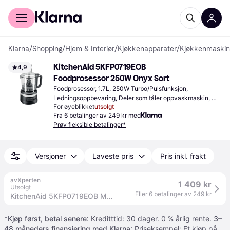
For kunder
For bedrifter
Klarna
/
Shopping
/
Hjem & Interiør
/
Kjøkkenapparater
/
Kjøkkenmaskin
KitchenAid 5KFP0719EOB 
4,9
Foodprosessor 250W Onyx Sort
Foodprosessor, 1.7L, 250W Turbo/Pulsfunksjon, 
Ledningsoppbevaring, Deler som tåler oppvaskmaskin, 
For øyeblikket
utsolgt
Lokk med mater, Trinnløs
Fra 6 betalinger av 249 kr med
Prøv fleksible betalinger*
Versjoner
Laveste pris
Pris inkl. frakt
avXperten
1 409 kr
Utsolgt
Eller 6 betalinger av 249 kr
KitchenAid 5KFP0719EOB Matprosessor 250W (1,7 liter) Onyx Svart
*
Kjøp først, betal senere
: Kreditttid: 30 dager. 0 % årlig rente.
3–
48 måneders finansiering med Klarna
: Priseksempel: Et kjøp på