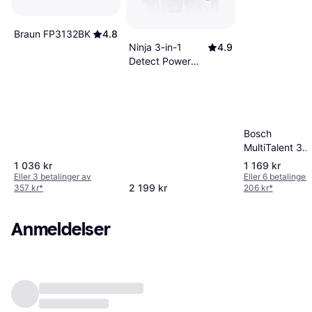
Braun FP3132BK
4.8
Ninja 3-in-1
4.9
Detect Power
Pro TB401UK
Bosch
MultiTalent 3
MCM3501M
1 036 kr
1 169 kr
Eller 3 betalinger av
Eller 6 betalinger
2 199 kr
357 kr
*
206 kr
*
Anmeldelser