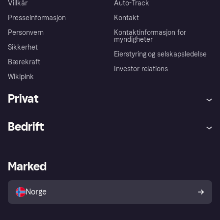
Villkår
Auto-Track
Presseinformasjon
Kontakt
Personvern
Kontaktinformasjon for
myndigheter
Sikkerhet
Eierstyring og selskapsledelse
Bærekraft
Investor relations
Wikipink
Privat
Hjelp
Kjøperbeskyttelse
Bedrift
Logg inn
Klager
Butikksupport
Developers portal
Klarna-appen
Kredittavtale
Merchant portal
Driftsstatus
Marked
Utforsk butikker
Personverninnstillinger
Selg med Klarna
Plattformer og partnere
Norge