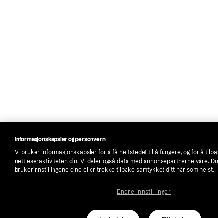
Informasjonskapsler og personvern
Vi bruker informasjonskapsler for å få nettstedet til å fungere, og for å tilp
nettleseraktiviteten din. Vi deler også data med annonsepartnerne våre. D
brukerinnstillingene dine eller trekke tilbake samtykket ditt når som helst.
Endre innstillinger