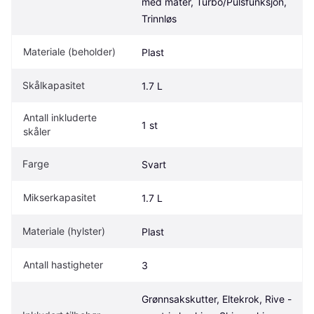
med mater, Turbo/Pulsfunksjon, 
Trinnløs
Materiale (beholder)
Plast
Skålkapasitet
1.7 L
Antall inkluderte 
1 st
skåler
Farge
Svart
Mikserkapasitet
1.7 L
Materiale (hylster)
Plast
Antall hastigheter
3
Grønnsakskutter, Eltekrok, Rive - 