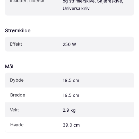
Inkludert tilbehør
og strimlerskive, Skjæreskive, 
Universalkniv
Strømkilde
Effekt
250 W
Mål
Dybde
19.5 cm
Bredde
19.5 cm
Vekt
2.9 kg
Høyde
39.0 cm