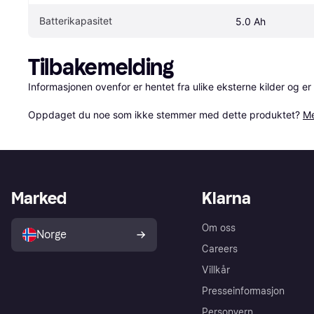
Batterikapasitet
5.0 Ah
Tilbakemelding
Informasjonen ovenfor er hentet fra ulike eksterne kilder og er
Oppdaget du noe som ikke stemmer med dette produktet? 
Me
Marked
Klarna
Om oss
Norge
Careers
Villkår
Presseinformasjon
Personvern