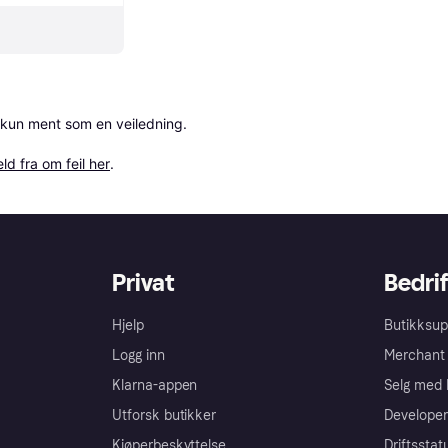
 kun ment som en veiledning.

ld fra om feil her
.
Privat
Bedrif
Hjelp
Butikksup
Logg inn
Merchant 
Klarna-appen
Selg med 
Utforsk butikker
Developer
Kjøperbeskyttelse
Driftsstat