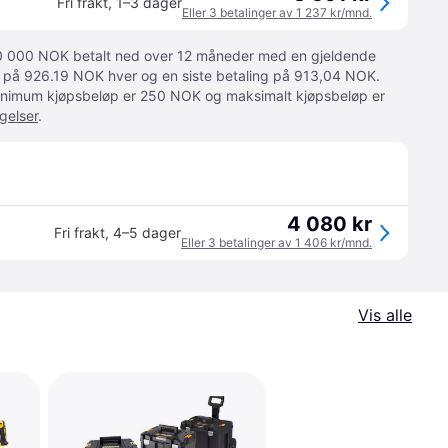
Fri frakt
,
1–3 dager
Eller 3 betalinger av 1 237 kr/mnd.
 10 000 NOK betalt ned over 12 måneder med en gjeldende
ger på 926.19 NOK hver og en siste betaling på 913,04 NOK.
 Minimum kjøpsbeløp er 250 NOK og maksimalt kjøpsbeløp er
gelser
.
4 080 kr
Fri frakt
,
4–5 dager
Eller 3 betalinger av 1 406 kr/mnd.
Vis alle