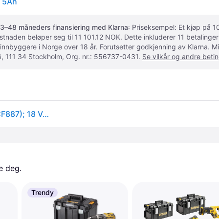
X 5Ah
3–48 måneders finansiering med Klarna
: Priseksempel: Et kjøp på
ostnaden beløper seg til 11 101.12 NOK. Dette inkluderer 11 betalin
 innbyggere i Norge over 18 år. Forutsetter godkjenning av Klarna.
, 111 34 Stockholm, Org. nr.: 556737-0431.
Se vilkår og andre betin
Verktøysett DeWalt DCK266P2T-QW (DCD796 + DCF887); 18 V; 2x5,0 Ah batt.
e deg. 
Trendy