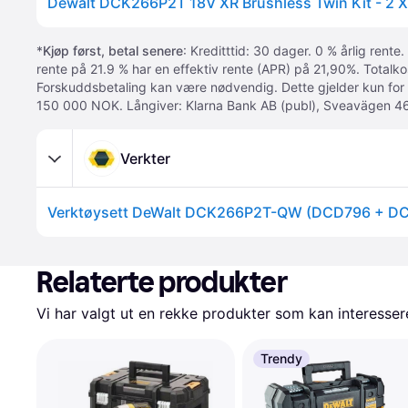
Dewalt DCK266P2T 18V XR Brushless Twin Kit - 2 
*
Kjøp først, betal senere
: Kreditttid: 30 dager. 0 % årlig rente.
rente på 21.9 % har en effektiv rente (APR) på 21,90%. Totalk
Forskuddsbetaling kan være nødvendig. Dette gjelder kun for
150 000 NOK. Långiver: Klarna Bank AB (publ), Sveavägen 46
Verkter
Relaterte produkter
Vi har valgt ut en rekke produkter som kan interesser
Trendy