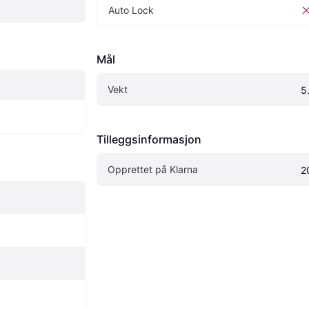
Auto Lock
Mål
Vekt
5
Tilleggsinformasjon
Opprettet på Klarna
2