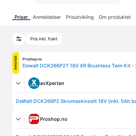
Priser
Anmeldelser
Prisutvikling
Om produktet
Pris inkl. frakt
ANNONSE
Proshop.no
Dewalt DCK266P2T 18V XR Brushless Twin Kit - 
avXperten
DeWalt DCK266P2 Skrumaskinsett 18V (inkl. 5Ah ba
Proshop.no