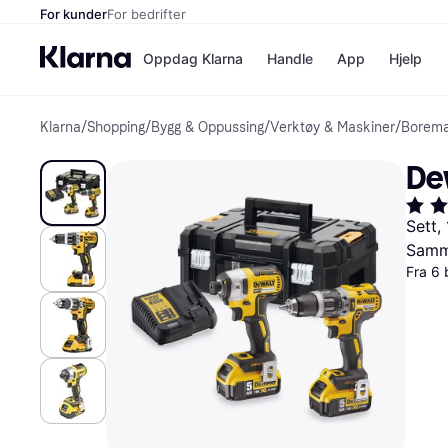
For kunder
For bedrifter
Oppdag Klarna
Handle
App
Hjelp
Klarna
/
Shopping
/
Bygg & Oppussing
/
Verktøy & Maskiner
/
Borema
Betalingsm
Butikker
Betalingsme
Elkjøp
De
Betal nå
Bookin
Betal i 3 dele
Farmasi
Betal innen 
kicks.n
Sett,
Finansiering
Norweg
Samme
Vipps
Fra 6 
Butikkovers