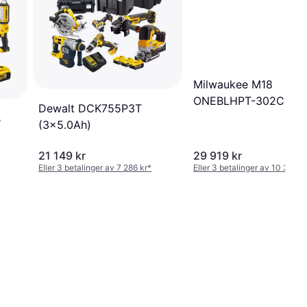
Milwaukee M18
ONEBLHPT-302C
Dewalt DCK755P3T
Pressverktøy
B
(3x5.0Ah)
21 149 kr
29 919 kr
Eller 3 betalinger av 7 286 kr
*
Eller 3 betalinger av 10 307 k