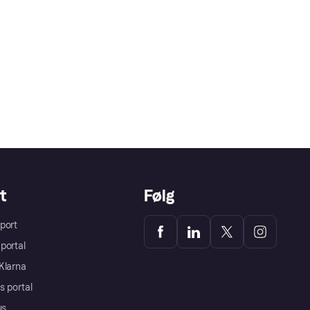
t
Følg
port
portal
Klarna
s portal
us