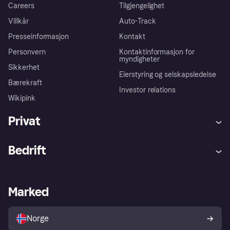
Careers
Tilgjengelighet
Villkår
Auto-Track
Presseinformasjon
Kontakt
Personvern
Kontaktinformasjon for
myndigheter
Sikkerhet
Eierstyring og selskapsledelse
Bærekraft
Investor relations
Wikipink
Privat
Hjelp
Kjøperbeskyttelse
Bedrift
Logg inn
Klager
Butikksupport
Developers portal
Klarna-appen
Kredittavtale
Merchant portal
Driftsstatus
Marked
Utforsk butikker
Personverninnstillinger
Selg med Klarna
Plattformer og partnere
Norge