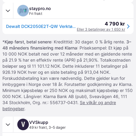
staypro.no
Fri frakt
4 790 kr
Dewalt DCK2050E2T-QW Verktøypakke
Eller 3 betalinger av 1 650 kr
*
Kjøp først, betal senere
: Kreditttid: 30 dager. 0 % årlig rente.
3–
48 måneders finansiering med Klarna
: Priseksempel: Et kjøp på
10 000 NOK betalt ned over 12 måneder med en gjeldende rente
på 21.9 % har en effektiv rente (APR) på 21,90%. Totalkostnaden
beløper seg til 11 101.12 NOK. Dette inkluderer 11 betalinger på
926.19 NOK hver og en siste betaling på 913,04 NOK.
Forskuddsbetaling kan være nødvendig. Dette gjelder kun for
innbyggere i Norge over 18 år. Forutsetter godkjenning av Klarna.
Minimum kjøpsbeløp er 250 NOK og maksimalt kjøpsbeløp er 150
000 NOK. Långiver: Klarna Bank AB (publ), Sveavägen 46, 111
34 Stockholm, Org. nr.: 556737-0431.
Se vilkår og andre
betingelser
.
VVSkupp
V
49 kr frakt
,
3–5 dager