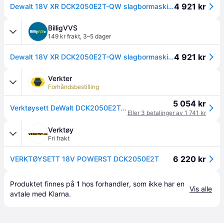
4 921 kr
Dewalt 18V XR DCK2050E2T-QW slagbormaskin og slagtrekker kombisett, 2 stk 18V x 1.7 Ah
BilligVVS
149 kr frakt
,
3–5 dager
4 921 kr
Dewalt 18V XR DCK2050E2T-QW slagbormaskin og slagtrekker kombisett, 2 stk 18V x 1.7 Ah
Verkter
Forhåndsbestilling
5 054 kr
Verktøysett DeWalt DCK2050E2T-QW (DCD805 + DCF850); 18 V; 2x1,7 Ah batt.
Eller 3 betalinger av 1 741 kr
Verktøy
Fri frakt
6 220 kr
VERKTØYSETT 18V POWERST DCK2050E2T
Produktet finnes på 
1
 hos 
forhandler
, som ikke har en 
Vis alle
avtale med Klarna.