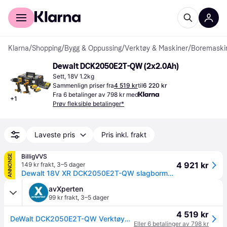
For kunder
For bedrifter
Klarna
/
Shopping
/
Bygg & Oppussing
/
Verktøy & Maskiner
/
Boremaskin
Dewalt DCK2050E2T-QW (2x2.0Ah)
Sett, 18V 1.2kg
Sammenlign priser fra
4 519 kr
til
6 220 kr
Fra 6 betalinger av 798 kr med
+
1
Prøv fleksible betalinger*
Laveste pris
Pris inkl. frakt
BilligVVS
ANNONSE
4 921 kr
149 kr frakt
,
3–5 dager
Dewalt 18V XR DCK2050E2T-QW slagbormaskin og slagtrekker kombisett, 2 stk 18V x 1.7 Ah
avXperten
99 kr frakt
,
3–5 dager
4 519 kr
DeWalt DCK2050E2T-QW Verktøysett - 18V Batteri (børsteløs motor, slagbormaskin, slagskrutrekker)
Eller 6 betalinger av 798 kr