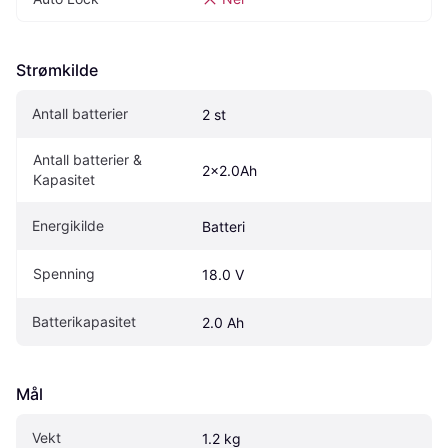
Strømkilde
Antall batterier
2 st
Antall batterier & 
2x2.0Ah
Kapasitet
Energikilde
Batteri
Spenning
18.0 V
Batterikapasitet
2.0 Ah
Mål
Vekt
1.2 kg