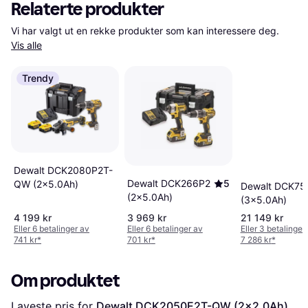
Relaterte produkter
Vi har valgt ut en rekke produkter som kan interessere deg. 
Vis alle
Trendy
Dewalt DCK2080P2T-
Dewalt DCK266P2
5
QW (2x5.0Ah)
Dewalt DCK75
(2x5.0Ah)
(3x5.0Ah)
4 199 kr
3 969 kr
21 149 kr
Eller 6 betalinger av
Eller 6 betalinger av
Eller 3 betalinger
741 kr
*
701 kr
*
7 286 kr
*
Om produktet
Laveste pris for 
Dewalt DCK2050E2T-QW (2x2.0Ah)