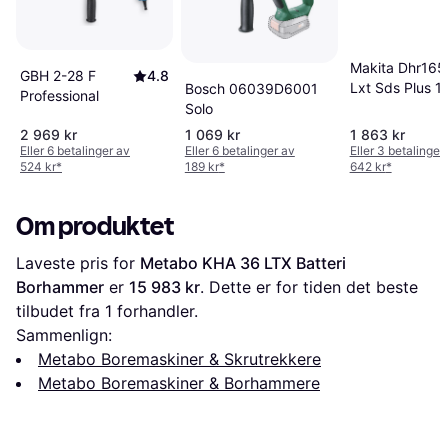
Makita Dhr165
GBH 2-28 F
4.8
Lxt Sds Plus 1
Bosch 06039D6001
Professional
Solo
2 969 kr
1 069 kr
1 863 kr
Eller 6 betalinger av
Eller 6 betalinger av
Eller 3 betalinger
524 kr
*
189 kr
*
642 kr
*
Om produktet
Laveste pris for 
Metabo KHA 36 LTX Batteri 
Borhammer
 er 
15 983 kr
. Dette er for tiden det beste 
tilbudet fra 1 forhandler.
Sammenlign:
Metabo Boremaskiner & Skrutrekkere
Metabo Boremaskiner & Borhammere