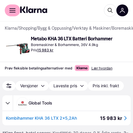
For kunder
For bedrifter
Klarna
/
Shopping
/
Bygg & Oppussing
/
Verktøy & Maskiner
/
Boremaskin
Metabo KHA 36 LTX Batteri Borhammer
Boremaskiner & Borhammere, 36V 4.9kg
Pris
15 983 kr
Prøv fleksible betalingsalternativer med
Lær hvordan
Versjoner
Laveste pris
Pris inkl. frakt
Global Tools
15 983 kr
Kombihammer KHA 36 LTX 2×5,2Ah
*
Kjøp først, betal senere
: Kreditttid: 30 dager. 0 % årlig rente.
3–