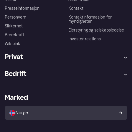
Presseinformasjon
Kontakt
Personvern
Kontaktinformasjon for
myndigheter
Sikkerhet
Eierstyring og selskapsledelse
Bærekraft
Investor relations
Wikipink
Privat
Hjelp
Kjøperbeskyttelse
Bedrift
Logg inn
Klager
Butikksupport
Developers portal
Klarna-appen
Kredittavtale
Merchant portal
Driftsstatus
Marked
Utforsk butikker
Personverninnstillinger
Selg med Klarna
Plattformer og partnere
Norge