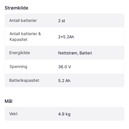
Strømkilde
Antall batterier
2 st
Antall batterier & 
2x5.2Ah
Kapasitet
Energikilde
Nettstrøm, Batteri
Spenning
36.0 V
Batterikapasitet
5.2 Ah
Mål
Vekt
4.9 kg