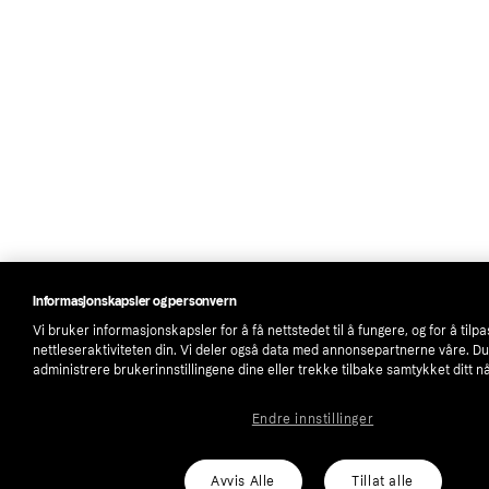
Informasjonskapsler og personvern
Vi bruker informasjonskapsler for å få nettstedet til å fungere, og for å tilp
nettleseraktiviteten din. Vi deler også data med annonsepartnerne våre. D
administrere brukerinnstillingene dine eller trekke tilbake samtykket ditt n
Endre innstillinger
Avvis Alle
Tillat alle