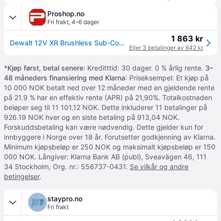
Proshop.no
Fri frakt
,
4–6 dager
1 863 kr
Dewalt 12V XR Brushless Sub-Compact Drill Driver - 2 x 2Ah
Eller 3 betalinger av 642 kr
*
Kjøp først, betal senere
: Kreditttid: 30 dager. 0 % årlig rente.
3–
48 måneders finansiering med Klarna
: Priseksempel: Et kjøp på
10 000 NOK betalt ned over 12 måneder med en gjeldende rente
på 21.9 % har en effektiv rente (APR) på 21,90%. Totalkostnaden
beløper seg til 11 101.12 NOK. Dette inkluderer 11 betalinger på
926.19 NOK hver og en siste betaling på 913,04 NOK.
Forskuddsbetaling kan være nødvendig. Dette gjelder kun for
innbyggere i Norge over 18 år. Forutsetter godkjenning av Klarna.
Minimum kjøpsbeløp er 250 NOK og maksimalt kjøpsbeløp er 150
000 NOK. Långiver: Klarna Bank AB (publ), Sveavägen 46, 111
34 Stockholm, Org. nr.: 556737-0431.
Se vilkår og andre
betingelser
.
staypro.no
Fri frakt