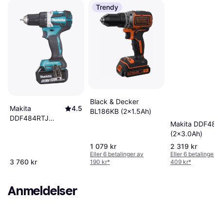
Trendy
Black & Decker
Makita
4.5
BL186KB (2x1.5Ah)
DDF484RTJ
Makita DDF48
(2x5.0Ah)
(2x3.0Ah)
1 079 kr
2 319 kr
Eller 6 betalinger av
Eller 6 betalinger
3 760 kr
190 kr
*
409 kr
*
Anmeldelser