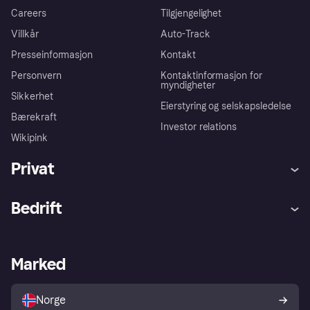
Careers
Tilgjengelighet
Villkår
Auto-Track
Presseinformasjon
Kontakt
Personvern
Kontaktinformasjon for
myndigheter
Sikkerhet
Eierstyring og selskapsledelse
Bærekraft
Investor relations
Wikipink
Privat
Hjelp
Kjøperbeskyttelse
Bedrift
Logg inn
Klager
Butikksupport
Developers portal
Klarna-appen
Kredittavtale
Merchant portal
Driftsstatus
Marked
Utforsk butikker
Personverninnstillinger
Selg med Klarna
Plattformer og partnere
Norge