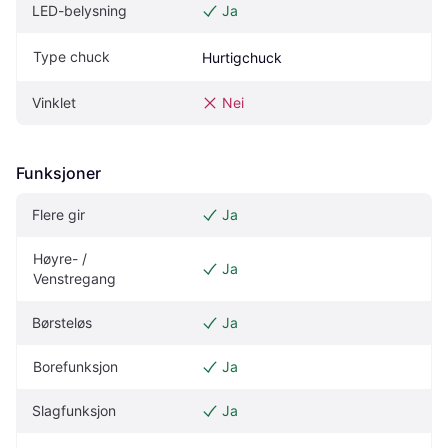
LED-belysning
Ja
Type chuck
Hurtigchuck
Vinklet
Nei
Funksjoner
Flere gir
Ja
Høyre- / 
Ja
Venstregang
Børsteløs
Ja
Borefunksjon
Ja
Slagfunksjon
Ja