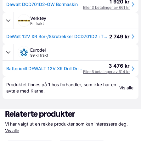
1 920 kr
Dewalt DCD701D2-QW Bormaskin
Eller 3 betalinger av 661 kr
Verktøy
Fri frakt
2 749 kr
DeWalt 12V XR Bor-/Skrutrekker DCD701D2 i TSTAK koffert med 2 x 12V 2,0Ah batterier & lader
Eurodel
99 kr frakt
3 476 kr
Batteridrill DEWALT 12V XR Drill Driver 2x2Ah
Eller 6 betalinger av 614 kr
Produktet finnes på 
1
 hos 
forhandler
, som ikke har en 
Vis alle
avtale med Klarna.
Relaterte produkter
Vi har valgt ut en rekke produkter som kan interessere deg. 
Vis alle