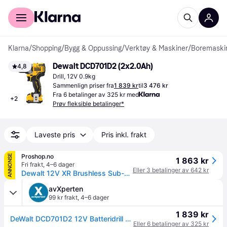
For kunder
For bedrifter
Klarna
/
Shopping
/
Bygg & Oppussing
/
Verktøy & Maskiner
/
Boremaskin
Dewalt DCD701D2 (2x2.0Ah)
4,8
Drill, 12V 0.9kg
Sammenlign priser fra
1 839 kr
til
3 476 kr
Fra 6 betalinger av 325 kr med
+
2
Prøv fleksible betalinger*
Laveste pris
Pris inkl. frakt
Proshop.no
ANNONSE
1 863 kr
Fri frakt
,
4–6 dager
Eller 3 betalinger av 642 kr
Dewalt 12V XR Brushless Sub-Compact Drill Driver - 2 x 2Ah
avXperten
99 kr frakt
,
4–6 dager
1 839 kr
DeWalt DCD701D2 12V Batteridrill med batteri
Eller 6 betalinger av 325 kr