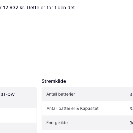
r 
12 932 kr
. Dette er for tiden det 
Strømkilde
Antall batterier
P3T-QW 
3
Antall batterier & Kapasitet
3
Energikilde
B