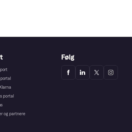
t
Følg
port
portal
Klarna
s portal
us
er og partnere