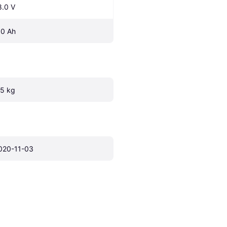
8.0 V
.0 Ah
.5 kg
020-11-03