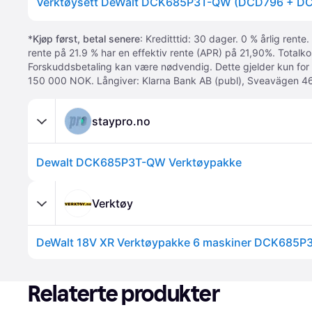
*
Kjøp først, betal senere
: Kreditttid: 30 dager. 0 % årlig rente.
rente på 21.9 % har en effektiv rente (APR) på 21,90%. Totalk
Forskuddsbetaling kan være nødvendig. Dette gjelder kun for
150 000 NOK. Långiver: Klarna Bank AB (publ), Sveavägen 46
staypro.no
Dewalt DCK685P3T-QW Verktøypakke
Verktøy
DeWalt 18V XR Verktøypakke 6 maskiner DCK685P
Relaterte produkter