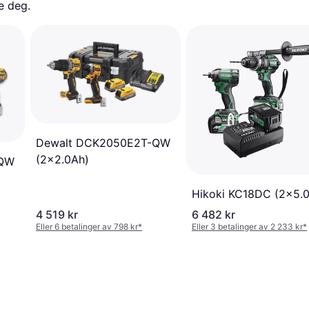
e deg. 
Dewalt DCK2050E2T-QW
(2x2.0Ah)
-QW
Hikoki KC18DC (2x5.
4 519 kr
6 482 kr
Eller 6 betalinger av 798 kr
*
Eller 3 betalinger av 2 233 kr
*