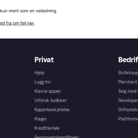
 kun ment som en veiledning.

ld fra om feil her
.
Privat
Bedrif
Hjelp
Butikksup
Logg inn
Merchant 
Klarna-appen
Selg med 
Utforsk butikker
Developer
Kjøperbeskyttelse
Driftsstat
Klager
Plattform
Kredittavtale
Personverninnstillinger