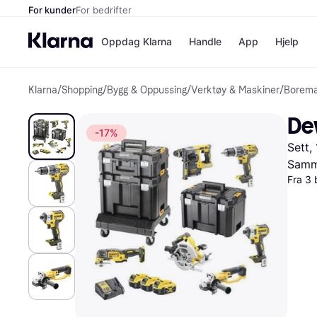
For kunder
For bedrifter
Oppdag Klarna
Handle
App
Hjelp
Klarna
/
Shopping
/
Bygg & Oppussing
/
Verktøy & Maskiner
/
Borema
Betalingsm
Butikker
Betalingsme
Elkjøp
De
Betal nå
Bookin
-17%
Betal i 3 dele
Farmasi
Sett,
Betal innen 
kicks.n
Finansiering
Norweg
Samme
Vipps
Fra 3 
Butikkovers