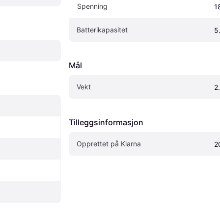
Spenning
1
Batterikapasitet
5
Mål
Vekt
2
Tilleggsinformasjon
Opprettet på Klarna
2