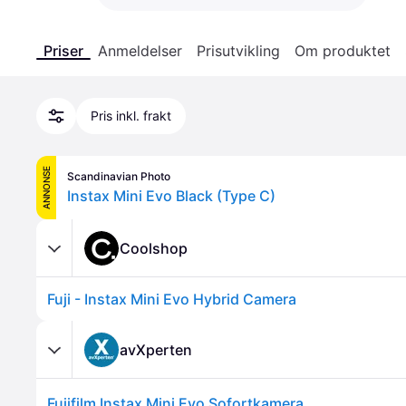
Priser
Anmeldelser
Prisutvikling
Om produktet
Pris inkl. frakt
ANNONSE
Scandinavian Photo
Instax Mini Evo Black (Type C)
Coolshop
Fuji - Instax Mini Evo Hybrid Camera
avXperten
Fujifilm Instax Mini Evo Sofortkamera