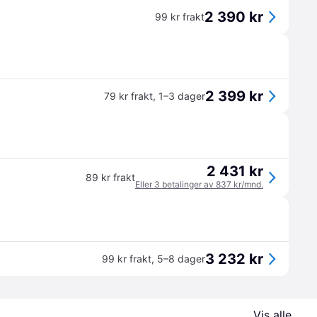
2 390 kr
99 kr frakt
2 399 kr
79 kr frakt
,
1–3 dager
2 431 kr
89 kr frakt
Eller 3 betalinger av 837 kr/mnd.
3 232 kr
99 kr frakt
,
5–8 dager
Vis alle