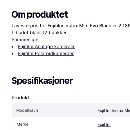
Om produktet
Laveste pris for 
Fujifilm Instax Mini Evo Black
 er 
2 139
tilbudet blant 
12
 butikker.
Sammenlign:
Fujifilm Analoge kameraer
Fujifilm Polaroidkameraer
Spesifikasjoner
Produkt
Modellnavn
Fujifilm Instax M
Merke
Fujifilm