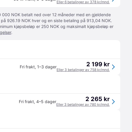
Eller 6 betalinger av 378 kr/mnd.
 10 000 NOK betalt ned over 12 måneder med en gjeldende
ger på 926.19 NOK hver og en siste betaling på 913,04 NOK.
 Minimum kjøpsbeløp er 250 NOK og maksimalt kjøpsbeløp er
gelser
.
2 199 kr
Fri frakt
,
1–3 dager
Eller 3 betalinger av 758 kr/mnd.
2 265 kr
Fri frakt
,
4–5 dager
Eller 3 betalinger av 780 kr/mnd.