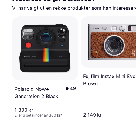
Vi har valgt ut en rekke produkter som kan interesser
Fujifilm Instax Mini Evo
Brown
3.9
Polaroid Now+
Generation 2 Black
1 890 kr
2 149 kr
Eller 6 betalinger av 300 kr
*