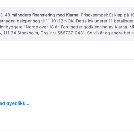
3–48 måneders finansiering med Klarna
: Priseksempel: Et kjøp på
ostnaden beløper seg til 11 101.12 NOK. Dette inkluderer 11 betalin
 innbyggere i Norge over 18 år. Forutsetter godkjenning av Klarna.
, 111 34 Stockholm, Org. nr.: 556737-0431.
Se vilkår og andre betin
Fujifilm Instax mini Evo - Digitalkamera - kompakt med øyeblikkelig bildeskriver - Bluetooth