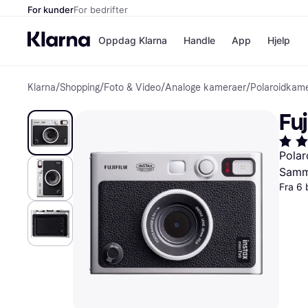
For kunder
For bedrifter
Oppdag Klarna
Handle
App
Hjelp
Klarna
/
Shopping
/
Foto & Video
/
Analoge kameraer
/
Polaroidkam
Betalingsm
Butikker
Betalingsme
Elkjøp
Fuj
Betal nå
Bookin
Betal i 3 dele
Farmasi
Betal innen 
kicks.n
Pola
Finansiering
Norweg
Samme
Vipps
Fra 6 
Butikkovers