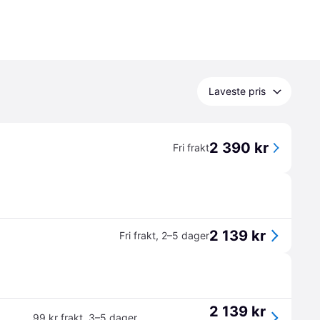
Laveste pris
2 390 kr
Fri frakt
2 139 kr
Fri frakt
,
2–5 dager
2 139 kr
99 kr frakt
,
3–5 dager