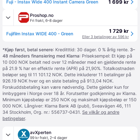
1 699 kr
Fuji - Instax Wide 400 Instant Camera Green
Proshop.no
Fri frakt
,
6–8 dager
1 729 kr
Fujifilm Instax WIDE 400 - Green
Eller 3 betalinger av 596 kr
*
Kjøp først, betal senere
: Kreditttid: 30 dager. 0 % årlig rente.
3–
48 måneders finansiering med Klarna
: Priseksempel: Et kjøp på
10 000 NOK betalt ned over 12 måneder med en gjeldende rente
på 21.9 % har en effektiv rente (APR) på 21,90%. Totalkostnaden
beløper seg til 11 101.12 NOK. Dette inkluderer 11 betalinger på
926.19 NOK hver og en siste betaling på 913,04 NOK.
Forskuddsbetaling kan være nødvendig. Dette gjelder kun for
innbyggere i Norge over 18 år. Forutsetter godkjenning av Klarna.
Minimum kjøpsbeløp er 250 NOK og maksimalt kjøpsbeløp er 150
000 NOK. Långiver: Klarna Bank AB (publ), Sveavägen 46, 111
34 Stockholm, Org. nr.: 556737-0431.
Se vilkår og andre
betingelser
.
avXperten
99 kr frakt
,
2–4 dager