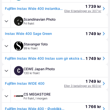
1 739 kr
Fujifilm Instax Wide 400 instantkamera
Eller 6 betalinger av 307 kr
Scandinavian Photo
Fri frakt
1 749 kr
Instax Wide 400 Sage Green
Stavanger foto
99 kr frakt
1 749 kr
Fujifilm Instax Wide 400 Instax som gir ekstra store bilder
CEWE Japan Photo
C
130 kr frakt
1 749 kr
Fujifilm Instax WIDE 400
Eller 3 betalinger av 603 kr
CS MEGASTORE
Fri frakt
,
I morgen
1 766 kr
Fujifilm Instax Wide 400 - Øyeblikkskamera - linse: 95 mm - instax WIDE grønn