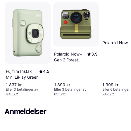
Polaroid Now i
Polaroid Now+
3.9
Gen 2 Forest
Green
Fujifilm Instax
4.5
Mini LiPlay Green
1 837 kr
1 890 kr
1 399 kr
Eller 3 betalinger av
Eller 3 betalinger av
Eller 6 betalinger
633 kr
*
651 kr
*
247 kr
*
Anmeldelser