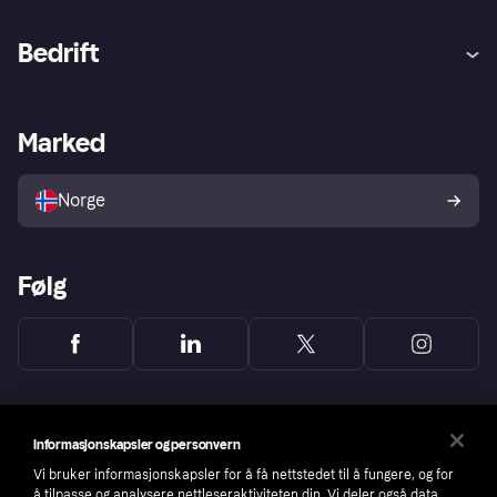
Hjelp
Kjøperbeskyttelse
Bedrift
Logg inn
Klager
Butikksupport
Developers portal
Klarna-appen
Kredittavtale
Merchant portal
Driftsstatus
Marked
Utforsk butikker
Personverninnstillinger
Selg med Klarna
Plattformer og partnere
Norge
Følg
Informasjonskapsler og personvern
Vi bruker informasjonskapsler for å få nettstedet til å fungere, og for
å tilpasse og analysere nettleseraktiviteten din. Vi deler også data