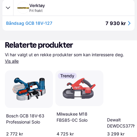
Verktøy
Fri frakt
7 930 kr
Båndsag GCB 18V-127
Relaterte produkter
Vi har valgt ut en rekke produkter som kan interessere deg. 
Vis alle
Trendy
Milwaukee M18
Bosch GCB 18V-63
Dewalt
FBS85-0C Solo
Professional Solo
DEWDCS377NT
2 772 kr
4 725 kr
3 299 kr