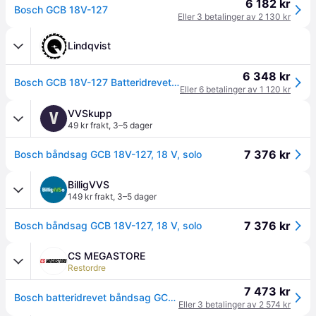
6 182 kr
Bosch GCB 18V-127
Eller 3 betalinger av 2 130 kr
Lindqvist
6 348 kr
Bosch GCB 18V-127 Batteridrevet båndsag
Eller 6 betalinger av 1 120 kr
VVSkupp
V
49 kr frakt
,
3–5 dager
7 376 kr
Bosch båndsag GCB 18V-127, 18 V, solo
BilligVVS
149 kr frakt
,
3–5 dager
7 376 kr
Bosch båndsag GCB 18V-127, 18 V, solo
CS MEGASTORE
Restordre
7 473 kr
Bosch batteridrevet båndsag GCB 18V-127 solo C (06012B7000) - SOLO
Eller 3 betalinger av 2 574 kr