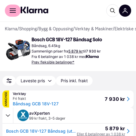
For kunder
For bedrifter
Klarna
/
Shopping
/
Bygg & Oppussing
/
Verktøy & Maskiner
/
Elektriske 
Bosch GCB 18V-127 Båndsag Solo
Båndsag, 6.45kg
Sammenlign priser fra
5 879 kr
til
7 930 kr
Fra 6 betalinger av 1 038 kr med
Prøv fleksible betalinger*
Laveste pris
Pris inkl. frakt
Verktøy
ANNONSE
7 930 kr
Fri frakt
Båndsag GCB 18V-127
avXperten
99 kr frakt
,
3–5 dager
5 879 kr
Bosch GCB 18V-127 Båndsag (uten batteri og lader) - 18V Solo, 127x127mm
Eller 6 betalinger av 1 038 kr