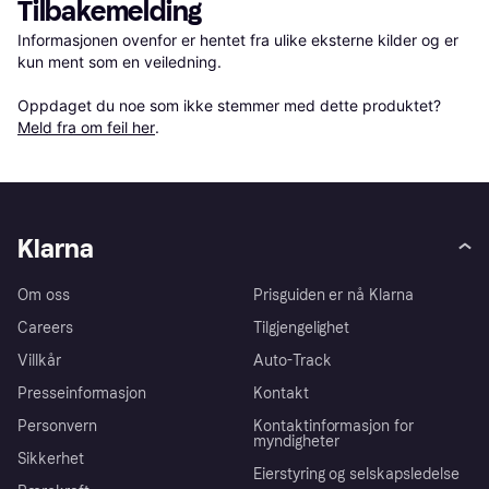
Tilbakemelding
Informasjonen ovenfor er hentet fra ulike eksterne kilder og er 
kun ment som en veiledning.

Oppdaget du noe som ikke stemmer med dette produktet? 
Meld fra om feil her
.
Klarna
Om oss
Prisguiden er nå Klarna
Careers
Tilgjengelighet
Villkår
Auto-Track
Presseinformasjon
Kontakt
Personvern
Kontaktinformasjon for
myndigheter
Sikkerhet
Eierstyring og selskapsledelse