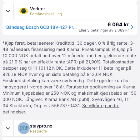
Verkter
Forhåndsbestilling
6 064 kr
Båndsag Bosch GCB 18V-127 Professional; 18 V (uten batteri og lader)
Eller 3 betalinger av 2 089 kr
*
Kjøp først, betal senere
: Kreditttid: 30 dager. 0 % årlig rente.
3–
48 måneders finansiering med Klarna
: Priseksempel: Et kjøp på
10 000 NOK betalt ned over 12 måneder med en gjeldende rente
på 21.9 % har en effektiv rente (APR) på 21,90%. Totalkostnaden
beløper seg til 11 101.12 NOK. Dette inkluderer 11 betalinger på
926.19 NOK hver og en siste betaling på 913,04 NOK.
Forskuddsbetaling kan være nødvendig. Dette gjelder kun for
innbyggere i Norge over 18 år. Forutsetter godkjenning av Klarna.
Minimum kjøpsbeløp er 250 NOK og maksimalt kjøpsbeløp er 150
000 NOK. Långiver: Klarna Bank AB (publ), Sveavägen 46, 111
34 Stockholm, Org. nr.: 556737-0431.
Se vilkår og andre
betingelser
.
staypro.no
Restordre