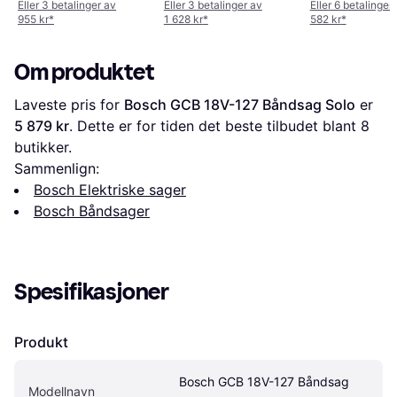
Eller 3 betalinger av
Eller 3 betalinger av
Eller 6 betalinger
955 kr
*
1 628 kr
*
582 kr
*
Om produktet
Laveste pris for 
Bosch GCB 18V-127 Båndsag Solo
 er 
5 879 kr
. Dette er for tiden det beste tilbudet blant 
8
butikker.
Sammenlign:
Bosch Elektriske sager
Bosch Båndsager
Spesifikasjoner
Produkt
Bosch GCB 18V-127 Båndsag 
Modellnavn