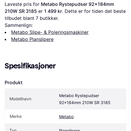
Laveste pris for 
Metabo Rystepudser 92x184mm 
210W SR 3185
 er 
1 499 kr
. Dette er for tiden det beste 
tilbudet blant 
7
 butikker.
Sammenlign:
Metabo Slipe- & Poleringsmaskiner
Metabo Planslipere
Spesifikasjoner
Produkt
Metabo Rystepudser 
Modellnavn
92x184mm 210W SR 3185
Merke
Metabo
Typ
Planslipere