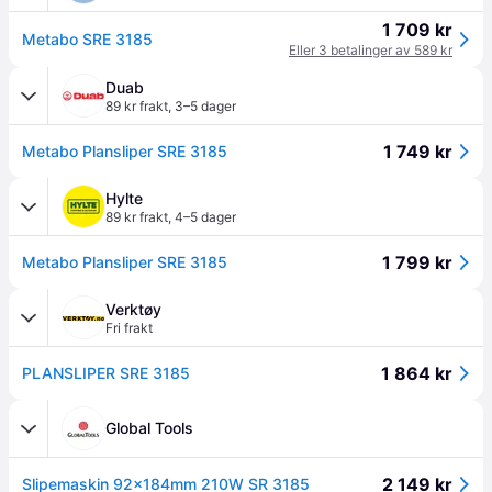
1 709 kr
Metabo SRE 3185
Eller 3 betalinger av 589 kr
Duab
89 kr frakt
,
3–5 dager
1 749 kr
Metabo Plansliper SRE 3185
Hylte
89 kr frakt
,
4–5 dager
1 799 kr
Metabo Plansliper SRE 3185
Verktøy
Fri frakt
1 864 kr
PLANSLIPER SRE 3185
Global Tools
2 149 kr
Slipemaskin 92×184mm 210W SR 3185