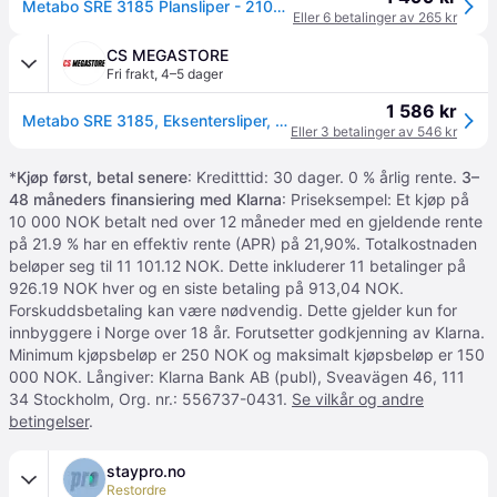
Metabo SRE 3185 Plansliper - 210W - 92 x 184 mm
Eller 6 betalinger av 265 kr
CS MEGASTORE
Fri frakt
,
4–5 dager
1 586 kr
Metabo SRE 3185, Eksentersliper, 8800 RPM, 22300 RPM, 84 dB, 73 dB, 3 dB
Eller 3 betalinger av 546 kr
*
Kjøp først, betal senere
: Kreditttid: 30 dager. 0 % årlig rente.
3–
48 måneders finansiering med Klarna
: Priseksempel: Et kjøp på
10 000 NOK betalt ned over 12 måneder med en gjeldende rente
på 21.9 % har en effektiv rente (APR) på 21,90%. Totalkostnaden
beløper seg til 11 101.12 NOK. Dette inkluderer 11 betalinger på
926.19 NOK hver og en siste betaling på 913,04 NOK.
Forskuddsbetaling kan være nødvendig. Dette gjelder kun for
innbyggere i Norge over 18 år. Forutsetter godkjenning av Klarna.
Minimum kjøpsbeløp er 250 NOK og maksimalt kjøpsbeløp er 150
000 NOK. Långiver: Klarna Bank AB (publ), Sveavägen 46, 111
34 Stockholm, Org. nr.: 556737-0431.
Se vilkår og andre
betingelser
.
staypro.no
Restordre