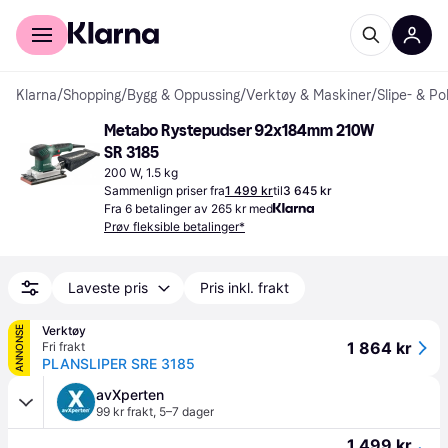
For kunder
For bedrifter
Klarna
/
Shopping
/
Bygg & Oppussing
/
Verktøy & Maskiner
/
Slipe- & P
Metabo Rystepudser 92x184mm 210W 
SR 3185
200 W, 1.5 kg
Sammenlign priser fra
1 499 kr
til
3 645 kr
Fra 6 betalinger av 265 kr med
Prøv fleksible betalinger*
Laveste pris
Pris inkl. frakt
Verktøy
ANNONSE
1 864 kr
Fri frakt
PLANSLIPER SRE 3185
avXperten
99 kr frakt
,
5–7 dager
1 499 kr