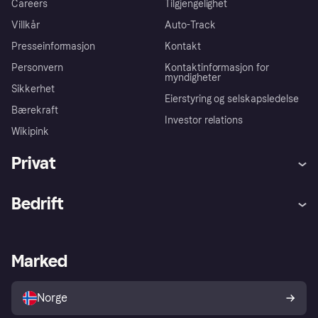
Careers
Tilgjengelighet
Villkår
Auto-Track
Presseinformasjon
Kontakt
Personvern
Kontaktinformasjon for
myndigheter
Sikkerhet
Eierstyring og selskapsledelse
Bærekraft
Investor relations
Wikipink
Privat
Hjelp
Kjøperbeskyttelse
Bedrift
Logg inn
Klager
Butikksupport
Developers portal
Klarna-appen
Kredittavtale
Merchant portal
Driftsstatus
Marked
Utforsk butikker
Personverninnstillinger
Selg med Klarna
Plattformer og partnere
Norge