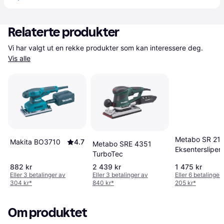
Relaterte produkter
Vi har valgt ut en rekke produkter som kan interessere deg. 
Vis alle
Metabo SR 21
Makita BO3710
4.7
Metabo SRE 4351
Eksentersliper
TurboTec
OPM
882 kr
2 439 kr
1 475 kr
Eller 3 betalinger av
Eller 3 betalinger av
Eller 6 betalinger
304 kr
*
840 kr
*
205 kr
*
Om produktet