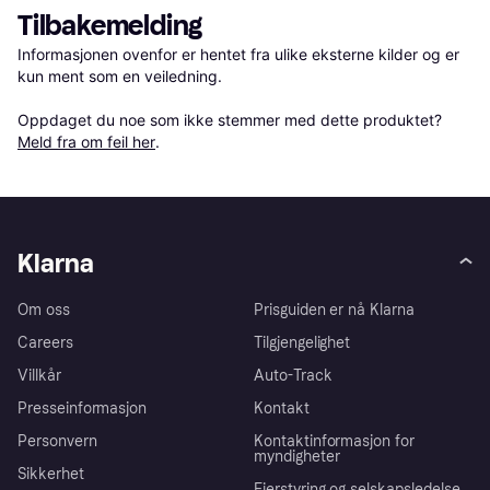
Tilbakemelding
Informasjonen ovenfor er hentet fra ulike eksterne kilder og er 
kun ment som en veiledning.

Oppdaget du noe som ikke stemmer med dette produktet? 
Meld fra om feil her
.
Klarna
Om oss
Prisguiden er nå Klarna
Careers
Tilgjengelighet
Villkår
Auto-Track
Presseinformasjon
Kontakt
Personvern
Kontaktinformasjon for
myndigheter
Sikkerhet
Eierstyring og selskapsledelse