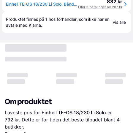
832 kr
Einhell TE-OS 18/230 Li Solo, Båndsliper, Sort, Rød, 7000 RPM, 11000 RPM, 14000 OPM, 22000 OPM - SOLO
Eller 3 betalinger av 287 kr
Produktet finnes på 
1
 hos 
forhandler
, som ikke har en 
Vis alle
avtale med Klarna.
Om produktet
Laveste pris for 
Einhell TE-OS 18/230 Li Solo
 er 
792 kr
. Dette er for tiden det beste tilbudet blant 
4
butikker.