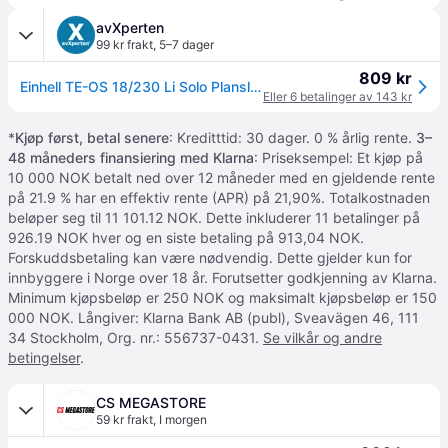
avXperten
99 kr frakt
,
5–7 dager
809 kr
Einhell TE-OS 18/230 Li Solo Plansliper uten batteri - 11000 o/min (18V)
Eller 6 betalinger av 143 kr
*
Kjøp først, betal senere
: Kreditttid: 30 dager. 0 % årlig rente.
3–
48 måneders finansiering med Klarna
: Priseksempel: Et kjøp på
10 000 NOK betalt ned over 12 måneder med en gjeldende rente
på 21.9 % har en effektiv rente (APR) på 21,90%. Totalkostnaden
beløper seg til 11 101.12 NOK. Dette inkluderer 11 betalinger på
926.19 NOK hver og en siste betaling på 913,04 NOK.
Forskuddsbetaling kan være nødvendig. Dette gjelder kun for
innbyggere i Norge over 18 år. Forutsetter godkjenning av Klarna.
Minimum kjøpsbeløp er 250 NOK og maksimalt kjøpsbeløp er 150
000 NOK. Långiver: Klarna Bank AB (publ), Sveavägen 46, 111
34 Stockholm, Org. nr.: 556737-0431.
Se vilkår og andre
betingelser
.
CS MEGASTORE
59 kr frakt
,
I morgen