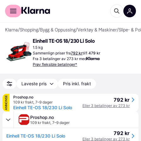
For kunder
For bedrifter
Klarna
/
Shopping
/
Bygg & Oppussing
/
Verktøy & Maskiner
/
Slipe- & P
Einhell TE-OS 18/230 Li Solo
1.5 kg
Sammenlign priser fra
792 kr
til
1 479 kr
Fra 3 betalinger av 273 kr med
Prøv fleksible betalinger*
Laveste pris
Pris inkl. frakt
Proshop.no
ANNONSE
792 kr
109 kr frakt
,
7–9 dager
Eller 3 betalinger av 273 kr
Einhell TE-OS 18/230 Li Solo
Proshop.no
109 kr frakt
,
7–9 dager
792 kr
Einhell TE-OS 18/230 Li Solo
Eller 3 betalinger av 273 kr