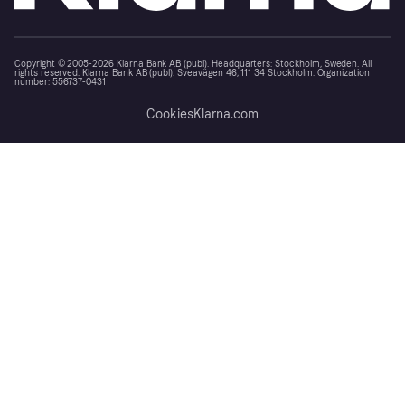
Copyright © 2005-2026 Klarna Bank AB (publ). Headquarters: Stockholm, Sweden. All
rights reserved. Klarna Bank AB (publ). Sveavägen 46, 111 34 Stockholm. Organization
number: 556737-0431
Cookies
Klarna.com