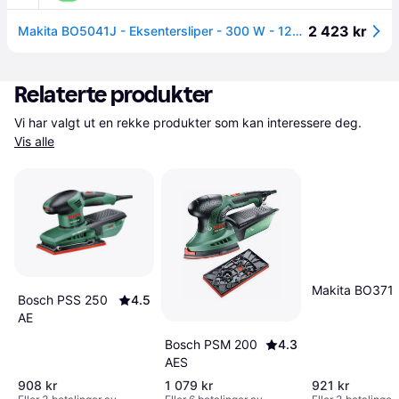
2 423 kr
Makita BO5041J - Eksentersliper - 300 W - 125 mm
Relaterte produkter
Vi har valgt ut en rekke produkter som kan interessere deg. 
Vis alle
Makita BO371
Bosch PSS 250
4.5
AE
Bosch PSM 200
4.3
AES
908 kr
1 079 kr
921 kr