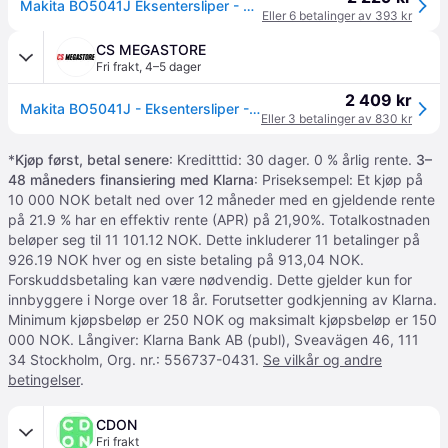
Makita BO5041J Eksentersliper - 300 W, Ø125 mm
Eller 6 betalinger av 393 kr
CS MEGASTORE
Fri frakt
,
4–5 dager
2 409 kr
Makita BO5041J - Eksentersliper - 300 W - 125 mm
Eller 3 betalinger av 830 kr
*
Kjøp først, betal senere
: Kreditttid: 30 dager. 0 % årlig rente.
3–
48 måneders finansiering med Klarna
: Priseksempel: Et kjøp på
10 000 NOK betalt ned over 12 måneder med en gjeldende rente
på 21.9 % har en effektiv rente (APR) på 21,90%. Totalkostnaden
beløper seg til 11 101.12 NOK. Dette inkluderer 11 betalinger på
926.19 NOK hver og en siste betaling på 913,04 NOK.
Forskuddsbetaling kan være nødvendig. Dette gjelder kun for
innbyggere i Norge over 18 år. Forutsetter godkjenning av Klarna.
Minimum kjøpsbeløp er 250 NOK og maksimalt kjøpsbeløp er 150
000 NOK. Långiver: Klarna Bank AB (publ), Sveavägen 46, 111
34 Stockholm, Org. nr.: 556737-0431.
Se vilkår og andre
betingelser
.
CDON
Fri frakt