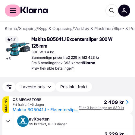
For kunder
For bedrifter
Klarna
/
Shopping
/
Bygg & Oppussing
/
Verktøy & Maskiner
/
Slipe- & P
Makita BO5041J Excentersliper 300 W 
4,7
125 mm
300 W, 1.4 kg
Sammenlign priser fra
2 229 kr
til
2 423 kr
+
5
Fra 6 betalinger av 393 kr med
Prøv fleksible betalinger*
Laveste pris
Pris inkl. frakt
CS MEGASTORE
ANNONSE
2 409 kr
Fri frakt
,
4–5 dager
Eller 3 betalinger av 830 kr
Makita BO5041J - Eksentersliper - 300 W - 125 mm
avXperten
99 kr frakt
,
6–10 dager
2 229 kr