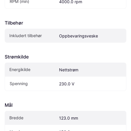
RPM (min)
4000.0 rpm
Tilbehør
Inkludert tilbehør
Oppbevaringsveske
Strømkilde
Energikilde
Nettstrøm
Spenning
230.0 V
Mål
Bredde
123.0 mm