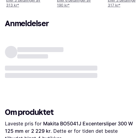
Eller 3 betalinger av
Eller 6 betalinger av
Eller 3 betalinger
313 kr
*
190 kr
*
317 kr
*
Anmeldelser
Om produktet
Laveste pris for 
Makita BO5041J Excentersliper 300 W 
125 mm
 er 
2 229 kr
. Dette er for tiden det beste 