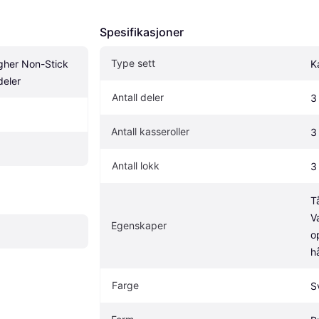
Spesifikasjoner
Type sett
gher Non-Stick 
K
deler
Antall deler
3
Antall kasseroller
3
Antall lokk
3
T
V
Egenskaper
o
h
Farge
S