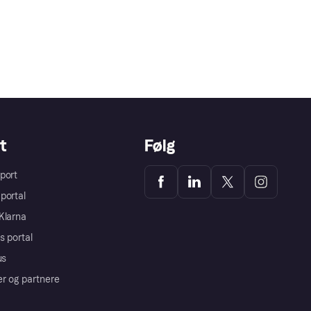
t
Følg
port
portal
Klarna
s portal
us
er og partnere