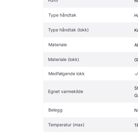
Form
R
Type håndtak
H
Type håndtak (lokk)
K
Materiale
A
Materiale (lokk)
G
Medfølgende lokk
S
Egnet varmekilde
G
Belegg
N
Temperatur (max)
1