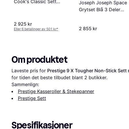
Cook's Classic Sett
Joseph Joseph Space
med lokk 9 deler
Grytset Blå 3 Deler
m/Lokkholder Blå Sett
med lokk 3 deler
2 925 kr
2 855 kr
Eller 6 betalinger av 501 kr
*
Om produktet
Laveste pris for 
Prestige 9 X Tougher Non-Stick Sett 
for tiden det beste tilbudet blant 
2
 butikker.
Sammenlign:
Prestige Kasseroller & Stekepanner
Prestige Sett
Spesifikasjoner