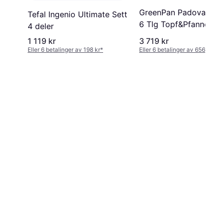
GreenPan Padova Res
Tefal Ingenio Ultimate Sett
6 Tlg Topf&Pfannense
4 deler
Schwarz Sett med lok
1 119 kr
3 719 kr
deler
Eller 6 betalinger av 198 kr
*
Eller 6 betalinger av 656 kr
*