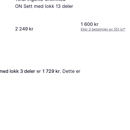
ON Sett med lokk 13 deler
1 600 kr
2 249 kr
Eller 3 betalinger av 551 kr
*
med lokk 3 deler
 er 
1 729 kr
. Dette er 