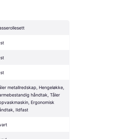
asserollesett
 st
 st
 st
åler metallredskap, Hengeløkke, 
armebestandig håndtak, Tåler 
ppvaskmaskin, Ergonomisk 
åndtak, Ildfast
vart