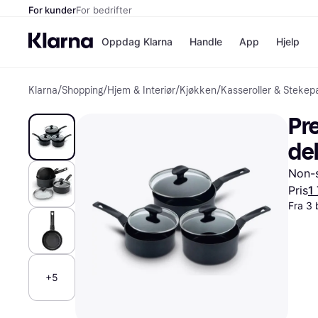
For kunder
For bedrifter
Oppdag Klarna
Handle
App
Hjelp
Klarna
/
Shopping
/
Hjem & Interiør
/
Kjøkken
/
Kasseroller & Stekep
Betalingsm
Butikker
Betalingsme
Elkjøp
Pre
Betal nå
Bookin
Betal i 3 dele
Farmasi
de
Betal innen 
kicks.n
Finansiering
Norweg
Non-s
Vipps
Pris
1
Fra 3 
Butikkovers
+5