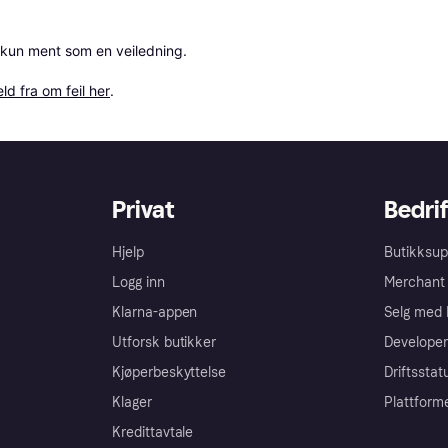
 kun ment som en veiledning.

ld fra om feil her
.
Privat
Bedrif
Hjelp
Butikksup
Logg inn
Merchant 
Klarna-appen
Selg med 
Utforsk butikker
Developer
Kjøperbeskyttelse
Driftsstat
Klager
Plattform
Kredittavtale