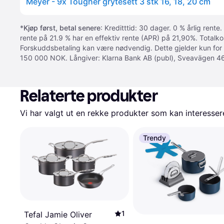
Meyer - 9x Tougher grytesett 3 stk 16, 18, 20 cm
*
Kjøp først, betal senere
: Kreditttid: 30 dager. 0 % årlig rente.
rente på 21.9 % har en effektiv rente (APR) på 21,90%. Totalk
Forskuddsbetaling kan være nødvendig. Dette gjelder kun for
150 000 NOK. Långiver: Klarna Bank AB (publ), Sveavägen 46
Relaterte produkter
Vi har valgt ut en rekke produkter som kan interesser
Trendy
1
Tefal Jamie Oliver