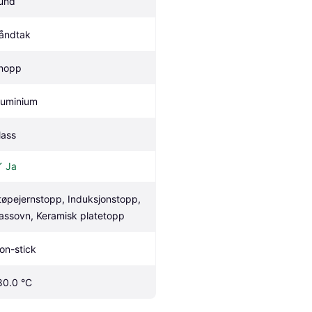
und
åndtak
nopp
luminium
lass
Ja
tøpejernstopp, Induksjonstopp, 
assovn, Keramisk platetopp
on-stick
80.0 °C