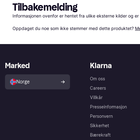
Tilbakemelding
Informasjonen ovenfor er hentet fra ulike eksterne kilder og er
Oppdaget du noe som ikke stemmer med dette produktet? 
Me
Marked
Klarna
Om oss
Norge
Careers
Villkår
Presseinformasjon
Personvern
Sikkerhet
Bærekraft