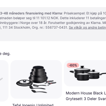
3–48 måneders finansiering med Klarna
: Priseksempel: Et kjøp på
ostnaden beløper seg til 11 101.12 NOK. Dette inkluderer 11 betalin
 innbyggere i Norge over 18 år. Forutsetter godkjenning av Klarna.
, 111 34 Stockholm, Org. nr.: 556737-0431.
Se vilkår og andre betin
e deg. 
-60%
Modern House Black L
Grytesett 3 Deler Svar
Sett med lokk 3 deler
Tefal Ingenio Unlimited