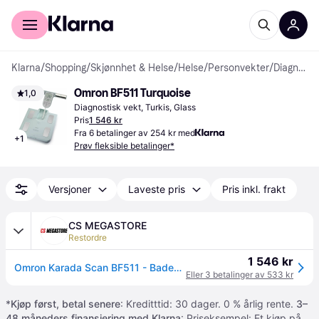
For kunder
For bedrifter
Klarna
/
Shopping
/
Skjønnhet & Helse
/
Helse
/
Personvekter
/
Diagnostiske vekter
Omron BF511 Turquoise
1,0
Diagnostisk vekt, Turkis, Glass
Pris
1 546 kr
Fra 6 betalinger av 254 kr med
+
1
Prøv fleksible betalinger*
Versjoner
Laveste pris
Pris inkl. frakt
CS MEGASTORE
Restordre
1 546 kr
Omron Karada Scan BF511 - Badevekt - blå
Eller 3 betalinger av 533 kr
*
Kjøp først, betal senere
: Kreditttid: 30 dager. 0 % årlig rente.
3–
48 måneders finansiering med Klarna
: Priseksempel: Et kjøp på