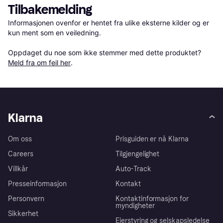
Tilbakemelding
Informasjonen ovenfor er hentet fra ulike eksterne kilder og er 
kun ment som en veiledning.

Oppdaget du noe som ikke stemmer med dette produktet? 
Meld fra om feil her
.
Klarna
Om oss
Prisguiden er nå Klarna
Careers
Tilgjengelighet
Villkår
Auto-Track
Presseinformasjon
Kontakt
Personvern
Kontaktinformasjon for
myndigheter
Sikkerhet
Eierstyring og selskapsledelse