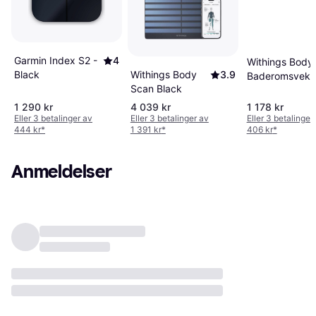
Garmin Index S2 -
4
Withings Body
Withings Body
3.9
Black
Baderomsvekt 
Scan Black
1 290 kr
4 039 kr
1 178 kr
Eller 3 betalinger av
Eller 3 betalinger av
Eller 3 betalinger
444 kr
*
1 391 kr
*
406 kr
*
Anmeldelser