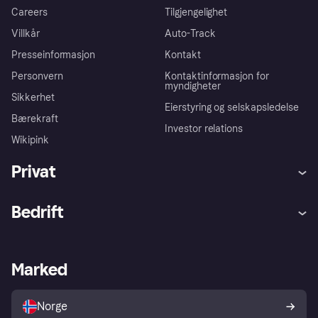
Careers
Tilgjengelighet
Villkår
Auto-Track
Presseinformasjon
Kontakt
Personvern
Kontaktinformasjon for
myndigheter
Sikkerhet
Eierstyring og selskapsledelse
Bærekraft
Investor relations
Wikipink
Privat
Hjelp
Kjøperbeskyttelse
Bedrift
Logg inn
Klager
Butikksupport
Developers portal
Klarna-appen
Kredittavtale
Merchant portal
Driftsstatus
Marked
Utforsk butikker
Personverninnstillinger
Selg med Klarna
Plattformer og partnere
Norge