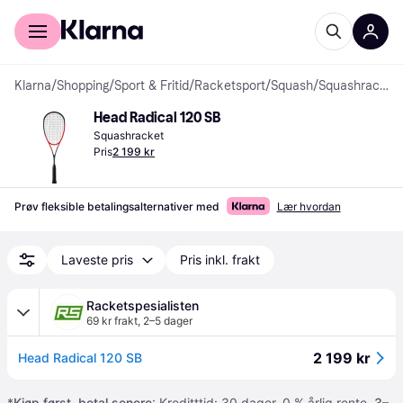
For kunder
For bedrifter
Klarna
/
Shopping
/
Sport & Fritid
/
Racketsport
/
Squash
/
Squashracketer
Head Radical 120 SB
Squashracket
Pris
2 199 kr
Prøv fleksible betalingsalternativer med
Lær hvordan
Laveste pris
Pris inkl. frakt
Racketspesialisten
69 kr frakt
,
2–5 dager
2 199 kr
Head Radical 120 SB
*
Kjøp først, betal senere
: Kreditttid: 30 dager. 0 % årlig rente.
3–