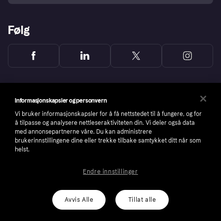
Følg
Informasjonskapsler og personvern
Vi bruker informasjonskapsler for å få nettstedet til å fungere, og for
å tilpasse og analysere nettleseraktiviteten din. Vi deler også data
med annonsepartnerne våre. Du kan administrere
brukerinnstillingene dine eller trekke tilbake samtykket ditt når som
helst.
Endre innstillinger
Copyright © 2005-2026 Klarna Bank AB (publ). Headquarters: Stockholm, Sweden. All
rights reserved. Klarna Bank AB (publ). Sveavägen 46, 111 34 Stockholm. Organization
number: 556737-0431
Avvis Alle
Tillat alle
Cookies
Klarna.com