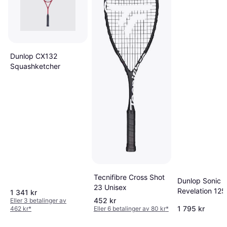
Dunlop CX132
Squashketcher
Tecnifibre Cross Shot
Dunlop Sonic 
23 Unisex
Revelation 125
1 341 kr
452 kr
Eller 3 betalinger av
1 795 kr
462 kr
*
Eller 6 betalinger av 80 kr
*