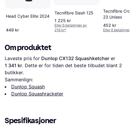
Tecnifibre Cro
Tecnifibre Slash 125
Head Cyber Elite 2024
23 Unisex
1 225 kr
452 kr
Eller 6 betalinger av
449 kr
216 kr
*
Eller 6 betalinger
Om produktet
Laveste pris for 
Dunlop CX132 Squashketcher
 er 
1 341 kr
. Dette er for tiden det beste tilbudet blant 
2
butikker.
Sammenlign:
Dunlop Squash
Dunlop Squashracketer
Spesifikasjoner