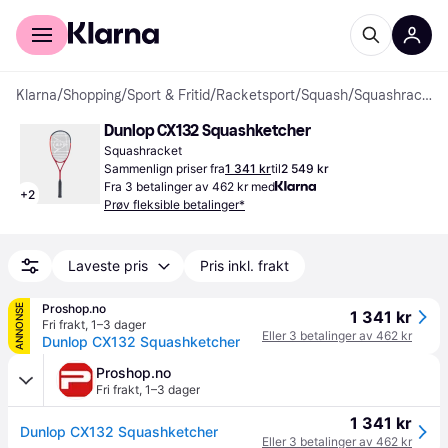
For kunder
For bedrifter
Klarna
/
Shopping
/
Sport & Fritid
/
Racketsport
/
Squash
/
Squashracketer
Dunlop CX132 Squashketcher
Squashracket
Sammenlign priser fra
1 341 kr
til
2 549 kr
Fra 3 betalinger av 462 kr med
+
2
Prøv fleksible betalinger*
Laveste pris
Pris inkl. frakt
Proshop.no
ANNONSE
1 341 kr
Fri frakt
,
1–3 dager
Eller 3 betalinger av 462 kr
Dunlop CX132 Squashketcher
Proshop.no
Fri frakt
,
1–3 dager
1 341 kr
Dunlop CX132 Squashketcher
Eller 3 betalinger av 462 kr