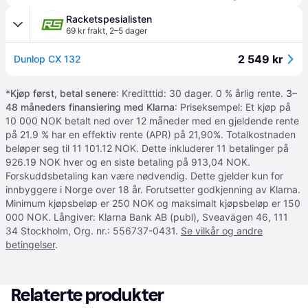
Racketspesialisten
69 kr frakt
,
2–5 dager
2 549 kr
Dunlop CX 132
*
Kjøp først, betal senere
: Kreditttid: 30 dager. 0 % årlig rente.
3–
48 måneders finansiering med Klarna
: Priseksempel: Et kjøp på
10 000 NOK betalt ned over 12 måneder med en gjeldende rente
på 21.9 % har en effektiv rente (APR) på 21,90%. Totalkostnaden
beløper seg til 11 101.12 NOK. Dette inkluderer 11 betalinger på
926.19 NOK hver og en siste betaling på 913,04 NOK.
Forskuddsbetaling kan være nødvendig. Dette gjelder kun for
innbyggere i Norge over 18 år. Forutsetter godkjenning av Klarna.
Minimum kjøpsbeløp er 250 NOK og maksimalt kjøpsbeløp er 150
000 NOK. Långiver: Klarna Bank AB (publ), Sveavägen 46, 111
34 Stockholm, Org. nr.: 556737-0431.
Se vilkår og andre
betingelser
.
Relaterte produkter