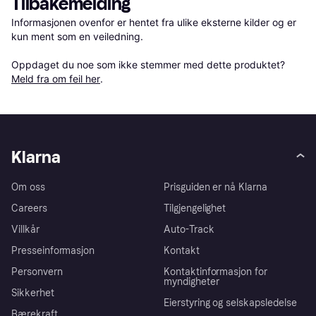
Tilbakemelding
Informasjonen ovenfor er hentet fra ulike eksterne kilder og er 
kun ment som en veiledning.

Oppdaget du noe som ikke stemmer med dette produktet? 
Meld fra om feil her
.
Klarna
Om oss
Prisguiden er nå Klarna
Careers
Tilgjengelighet
Villkår
Auto-Track
Presseinformasjon
Kontakt
Personvern
Kontaktinformasjon for
myndigheter
Sikkerhet
Eierstyring og selskapsledelse
Bærekraft