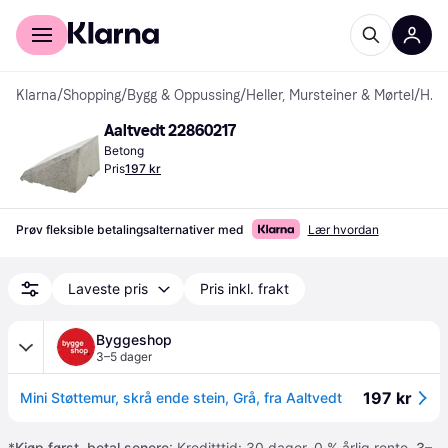
For kunder
For bedrifter
Klarna
/
Shopping
/
Bygg & Oppussing
/
Heller, Mursteiner & Mørtel
/
Heller
Aaltvedt 22860217
Betong
Pris
197 kr
Prøv fleksible betalingsalternativer med
Lær hvordan
Laveste pris
Pris inkl. frakt
Byggeshop
3–5 dager
197 kr
Mini Støttemur, skrå ende stein, Grå, fra Aaltvedt
*
Kjøp først, betal senere
: Kreditttid: 30 dager. 0 % årlig rente.
3–