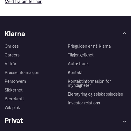
Meld fra om feil her
.
Klarna
Om oss
Prisguiden er nå Klarna
Careers
Tilgjengelighet
Villkår
Auto-Track
Presseinformasjon
Kontakt
Personvern
Kontaktinformasjon for
myndigheter
Sikkerhet
Eierstyring og selskapsledelse
Bærekraft
Investor relations
Wikipink
Privat