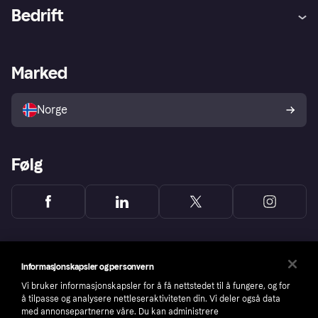
Hjelp
Kjøperbeskyttelse
Bedrift
Logg inn
Klager
Butikksupport
Developers portal
Klarna-appen
Kredittavtale
Merchant portal
Driftsstatus
Marked
Utforsk butikker
Personverninnstillinger
Selg med Klarna
Plattformer og partnere
Norge
Følg
Informasjonskapsler og personvern
Vi bruker informasjonskapsler for å få nettstedet til å fungere, og for
å tilpasse og analysere nettleseraktiviteten din. Vi deler også data
med annonsepartnerne våre. Du kan administrere