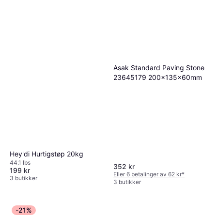
Asak Standard Paving Stone
23645179 200x135x60mm
Hey'di Hurtigstøp 20kg
44.1 lbs
352 kr
199 kr
Eller 6 betalinger av 62 kr
*
3 butikker
3 butikker
-21%