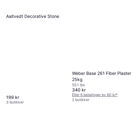
Aaltvedt Decorative Stone
Weber Base 261 Fiber Plaster
25kg
55.1 lbs
340 kr
Eller 6 betalinger av 60 kr
*
199 kr
2 butikker
3 butikker