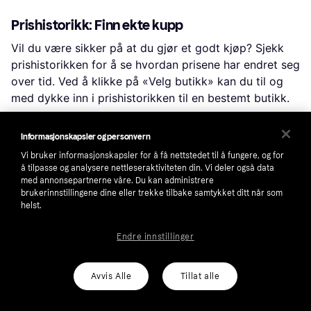
Prishistorikk: Finn ekte kupp
Vil du være sikker på at du gjør et godt kjøp? Sjekk
prishistorikken for å se hvordan prisene har endret seg
over tid. Ved å klikke på «Velg butikk» kan du til og
med dykke inn i prishistorikken til en bestemt butikk.
Informasjonskapsler og personvern
Populære søk i Heller, Mursteiner & 
Vi bruker informasjonskapsler for å få nettstedet til å fungere, og for
å tilpasse og analysere nettleseraktiviteten din. Vi deler også data
Mørtel
med annonsepartnerne våre. Du kan administrere
brukerinnstillingene dine eller trekke tilbake samtykket ditt når som
helst.
Betong
Støttemur
Belegningsstein
Endre innstillinger
Murblokk Betong
Lettklinkerblokk
Sement- & Betongmørtel
Heller
Avvis Alle
Tillat alle
Blokker & Mursteiner
Armeringsnett
Mur- & Pussmørtel
Gulvplater