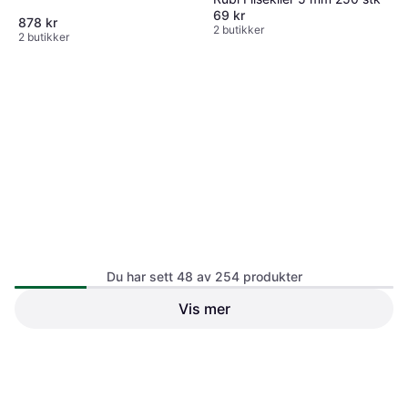
69 kr
878 kr
2 butikker
2 butikker
Asak Forskalingsblokk, F20-
50, hjørne blokk helstøpt
Betong
ekstra 50 x 25 x 20cm, Grå
Du har sett 48 av 254 produkter
fra Asak
Vis mer
Hey'di Lim & Leire 5kg
11 lbs
388 kr
131 kr
3 butikker
2 butikker