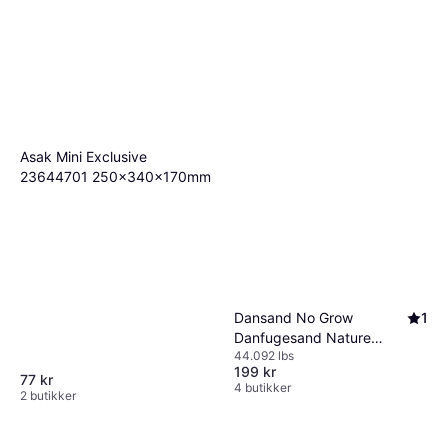
Danalim Concrete Fix 549
300 ml
Betong
79 kr
6 butikker
Asak Mini Exclusive
23644701 250x340x170mm
Dansand No Grow
1
Danfugesand Nature
44.092 lbs
20kg
199 kr
77 kr
4 butikker
2 butikker