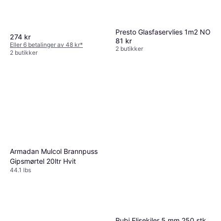
Presto Glasfaservlies 1m2 NO
274 kr
81 kr
Eller 6 betalinger av 48 kr
*
2 butikker
2 butikker
Armadan Mulcol Brannpuss
Gipsmørtel 20ltr Hvit
44.1 lbs
Rubi Flisekiler 5 mm 250 stk