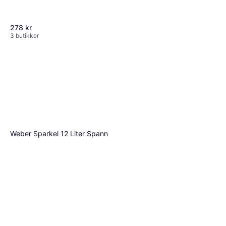
278 kr
3 butikker
Heydi KZ 1L
258 kr
5 butikker
Weber Sparkel 12 Liter Spann