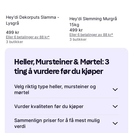
Hey'di Dekorputs Slamma -
Hey'di Slemming Murgrå
Lysgrå
15kg
499 kr
499 kr
Eller 6 betalinger av 88 kr
*
Eller 6 betalinger av 88 kr
*
3 butikker
3 butikker
Heller, Mursteiner & Mørtel: 3 
ting å vurdere før du kjøper
Velg riktig type heller, mursteiner og
mørtel
Heller, mursteiner og mørtel
kommer i mange
Vurder kvaliteten før du kjøper
varianter, så det er viktig å velge den typen
som passer best til ditt prosjekt. Skal du
Kvaliteten på
heller, mursteiner og mørtel
kan
Sammenlign priser for å få mest mulig
bygge en terrasse eller en gangsti, er det lurt
verdi
påvirke både utseendet og levetiden til
å velge heller med en robust overflate som