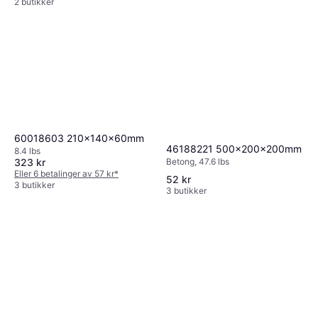
2 butikker
60018603 210x140x60mm
46188221 500x200x200mm
8.4 lbs
323 kr
Betong, 47.6 lbs
Eller 6 betalinger av 57 kr
*
52 kr
3 butikker
3 butikker