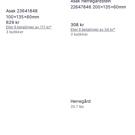
Asak Herregårdstein
Danalim Fischer Cement
22647846 200x135x60mm
Express Grå 310 Tube
Asak 23641848
149 kr
100x135x60mm
4 butikker
629 kr
308 kr
Eller 6 betalinger av 111 kr
*
Eller 6 betalinger av 54 kr
*
3 butikker
3 butikker
Herregård
35.7 lbs