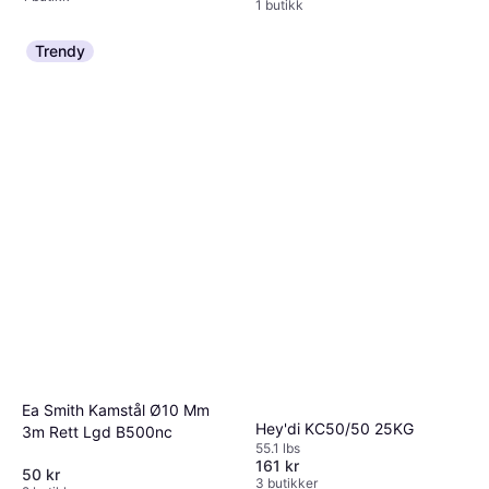
1 butikk
Trendy
Ea Smith Kamstål Ø10 Mm
Hey'di KC50/50 25KG
3m Rett Lgd B500nc
55.1 lbs
161 kr
50 kr
3 butikker