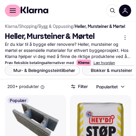
For kunder
For bedrifter
Klarna
/
Shopping
/
Bygg & Oppussing
/
Heller, Mursteiner & Mørtel
Heller, Mursteiner & Mørtel
Er du klar til å bygge eller renovere? Heller, mursteiner og 
mørtel er essensielle materialer for ethvert byggeprosjekt. Hos 
Klarna hjelper vi deg med å finne de riktige produktene ved å 
liste et bredt utvalg av heller, mursteiner og mørtel fra kjente 
Prøv fleksible betalingsalternativer med
Lær hvordan
merker og forhandlere. Våre nyttige filtre lar deg enkelt sortere 
Mur- & Belegningssteintilbehør
Blokker & mursteiner
etter pris, materiale eller størrelse, slik at du kan finne det beste 
alternativet for dine behov. Du kan også lese 
200+ produkter
Filter
Popularitet
brukeranmeldelser for å få innsikt i andres erfaringer med 
produktene. Dette gjør det enklere for deg å ta en veloverveid 
beslutning. Vi gir deg all informasjonen du trenger for å gjøre et 
Populær
godt valg, alt på ett sted. Start her for å finne de beste 
tilbudene på heller, mursteiner og mørtel til ditt prosjekt!
Les mer om heller, mursteiner & mørtel her