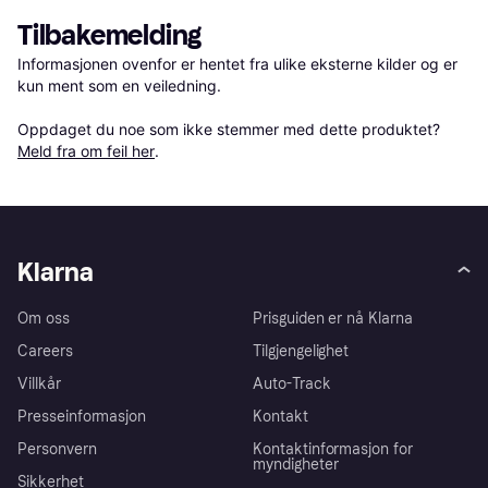
Tilbakemelding
Informasjonen ovenfor er hentet fra ulike eksterne kilder og er 
kun ment som en veiledning.

Oppdaget du noe som ikke stemmer med dette produktet? 
Meld fra om feil her
.
Klarna
Om oss
Prisguiden er nå Klarna
Careers
Tilgjengelighet
Villkår
Auto-Track
Presseinformasjon
Kontakt
Personvern
Kontaktinformasjon for
myndigheter
Sikkerhet