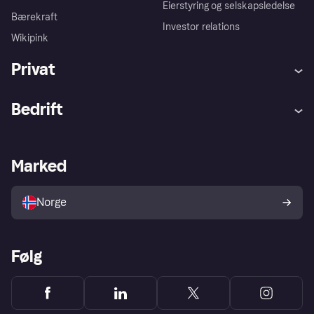
Eierstyring og selskapsledelse
Bærekraft
Investor relations
Wikipink
Privat
Hjelp
Kjøperbeskyttelse
Bedrift
Logg inn
Klager
Butikksupport
Developers portal
Klarna-appen
Kredittavtale
Merchant portal
Driftsstatus
Marked
Utforsk butikker
Personverninnstillinger
Selg med Klarna
Plattformer og partnere
Norge
Følg