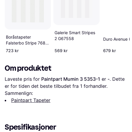
Galerie Smart Stripes
Boråstapeter
2 G67558
Duro Avenue (
Falsterbo Stripe 7687
Grå
723 kr
569 kr
679 kr
Om produktet
Laveste pris for 
Paintpart Mumin 3 5353-1
 er 
-
. Dette 
er for tiden det beste tilbudet fra 1 forhandler.
Sammenlign:
Paintpart Tapeter
Spesifikasjoner