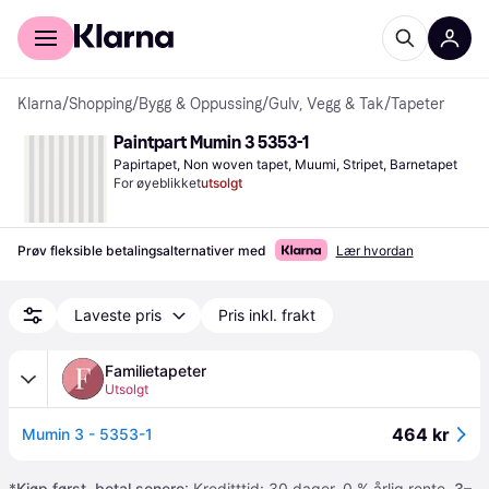
For kunder
For bedrifter
Klarna
/
Shopping
/
Bygg & Oppussing
/
Gulv, Vegg & Tak
/
Tapeter
Paintpart Mumin 3 5353-1
Papirtapet, Non woven tapet, Muumi, Stripet, Barnetapet
For øyeblikket
utsolgt
Prøv fleksible betalingsalternativer med
Lær hvordan
Laveste pris
Pris inkl. frakt
Familietapeter
Utsolgt
464 kr
Mumin 3 - 5353-1
*
Kjøp først, betal senere
: Kreditttid: 30 dager. 0 % årlig rente.
3–