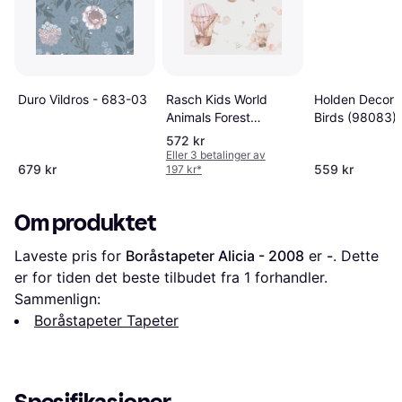
Duro Vildros - 683-03
Rasch Kids World
Holden Decor 
Animals Forest
Birds (98083)
(300529)
572 kr
Eller 3 betalinger av
679 kr
559 kr
197 kr
*
Om produktet
Laveste pris for 
Boråstapeter Alicia - 2008
 er 
-
. Dette 
er for tiden det beste tilbudet fra 1 forhandler.
Sammenlign:
Boråstapeter Tapeter