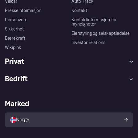
Villkår
Auto-Track
Presseinformasjon
Kontakt
Personvern
Kontaktinformasjon for
myndigheter
Sikkerhet
Eierstyring og selskapsledelse
Bærekraft
Investor relations
Wikipink
Privat
Hjelp
Kjøperbeskyttelse
Bedrift
Logg inn
Klager
Butikksupport
Developers portal
Klarna-appen
Kredittavtale
Merchant portal
Driftsstatus
Marked
Utforsk butikker
Personverninnstillinger
Selg med Klarna
Plattformer og partnere
Norge