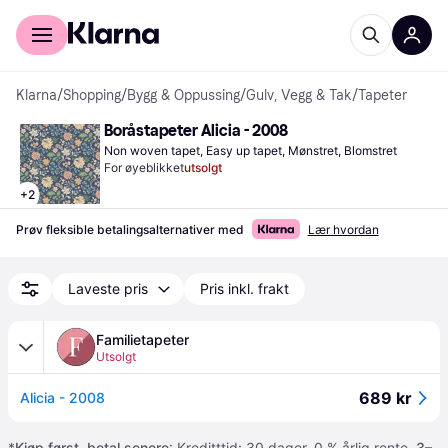
For kunder
For bedrifter
Klarna
/
Shopping
/
Bygg & Oppussing
/
Gulv, Vegg & Tak
/
Tapeter
Boråstapeter Alicia - 2008
Non woven tapet, Easy up tapet, Mønstret, Blomstret
For øyeblikket
utsolgt
+
2
Prøv fleksible betalingsalternativer med
Lær hvordan
Laveste pris
Pris inkl. frakt
Familietapeter
Utsolgt
689 kr
Alicia - 2008
*
Kjøp først, betal senere
: Kreditttid: 30 dager. 0 % årlig rente.
3–