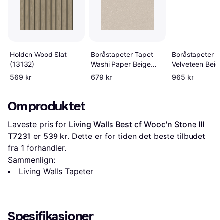
Holden Wood Slat
Boråstapeter Tapet
Boråstapeter 
(13132)
Washi Paper Beige
Velveteen Beig
3111
569 kr
679 kr
965 kr
Om produktet
Laveste pris for 
Living Walls Best of Wood'n Stone III 
T7231
 er 
539 kr
. Dette er for tiden det beste tilbudet 
fra 1 forhandler.
Sammenlign:
Living Walls Tapeter
Spesifikasjoner