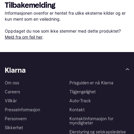
Tilbakemelding
Informasjonen ovenfor er hentet fra ulike eksterne kilder og er 
kun ment som en veiledning.

Oppdaget du noe som ikke stemmer med dette produktet? 
Meld fra om feil her
.
Klarna
Om oss
Prisguiden er nå Klarna
Careers
Tilgjengelighet
Villkår
Auto-Track
Presseinformasjon
Kontakt
Personvern
Kontaktinformasjon for
myndigheter
Sikkerhet
Eierstyring og selskapsledelse