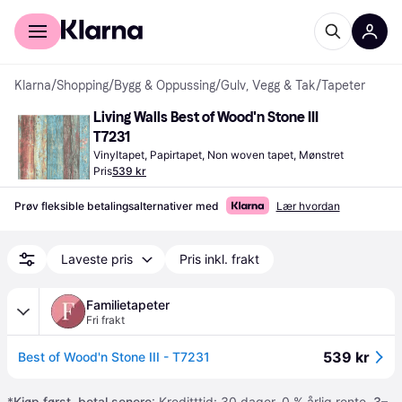
For kunder
For bedrifter
Klarna
/
Shopping
/
Bygg & Oppussing
/
Gulv, Vegg & Tak
/
Tapeter
Living Walls Best of Wood'n Stone III 
T7231
Vinyltapet, Papirtapet, Non woven tapet, Mønstret
Pris
539 kr
Prøv fleksible betalingsalternativer med
Lær hvordan
Laveste pris
Pris inkl. frakt
Familietapeter
Fri frakt
539 kr
Best of Wood'n Stone III - T7231
*
Kjøp først, betal senere
: Kreditttid: 30 dager. 0 % årlig rente.
3–