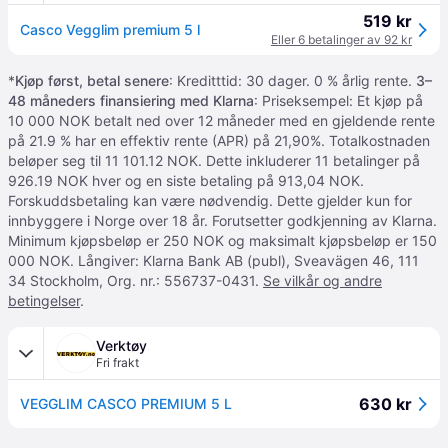
519 kr
Casco Vegglim premium 5 l
Eller 6 betalinger av 92 kr
*
Kjøp først, betal senere
: Kreditttid: 30 dager. 0 % årlig rente.
3–
48 måneders finansiering med Klarna
: Priseksempel: Et kjøp på
10 000 NOK betalt ned over 12 måneder med en gjeldende rente
på 21.9 % har en effektiv rente (APR) på 21,90%. Totalkostnaden
beløper seg til 11 101.12 NOK. Dette inkluderer 11 betalinger på
926.19 NOK hver og en siste betaling på 913,04 NOK.
Forskuddsbetaling kan være nødvendig. Dette gjelder kun for
innbyggere i Norge over 18 år. Forutsetter godkjenning av Klarna.
Minimum kjøpsbeløp er 250 NOK og maksimalt kjøpsbeløp er 150
000 NOK. Långiver: Klarna Bank AB (publ), Sveavägen 46, 111
34 Stockholm, Org. nr.: 556737-0431.
Se vilkår og andre
betingelser
.
Verktøy
Fri frakt
630 kr
VEGGLIM CASCO PREMIUM 5 L