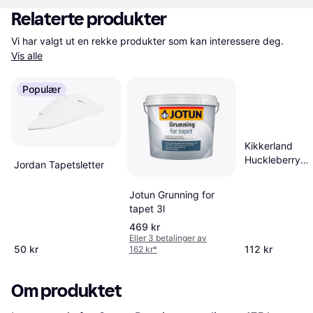
Relaterte produkter
Vi har valgt ut en rekke produkter som kan interessere deg. 
Vis alle
Populær
Kikkerland
Huckleberry
Jordan Tapetsletter
Kaleidoskop Ti
Naturens Skatt
Jotun Grunning for
tapet 3l
469 kr
Eller 3 betalinger av
50 kr
112 kr
162 kr
*
Om produktet