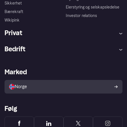
Sikkerhet
Eierstyring og selskapsledelse
Bærekraft
Investor relations
Wikipink
Privat
Hjelp
Kjøperbeskyttelse
Bedrift
Logg inn
Klager
Butikksupport
Developers portal
Klarna-appen
Kredittavtale
Merchant portal
Driftsstatus
Marked
Utforsk butikker
Personverninnstillinger
Selg med Klarna
Plattformer og partnere
Norge
Følg