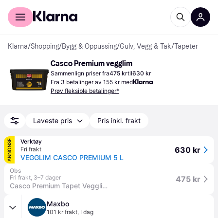
For kunder
For bedrifter
Klarna
/
Shopping
/
Bygg & Oppussing
/
Gulv, Vegg & Tak
/
Tapeter
Casco Premium vegglim
Sammenlign priser fra
475 kr
til
630 kr
Fra 3 betalinger av 155 kr med
Prøv fleksible betalinger*
Laveste pris
Pris inkl. frakt
Verktøy
ANNONSE
630 kr
Fri frakt
VEGGLIM CASCO PREMIUM 5 L
Obs
Fri frakt
,
3–7 dager
475 kr
Casco Premium Tapet Vegglim 5 L
Maxbo
101 kr frakt
,
I dag