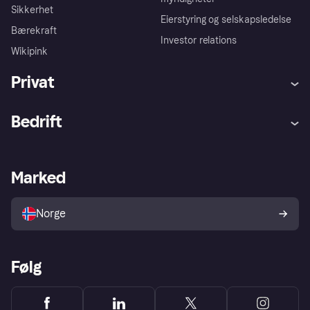
Sikkerhet
Eierstyring og selskapsledelse
Bærekraft
Investor relations
Wikipink
Privat
Hjelp
Kjøperbeskyttelse
Bedrift
Logg inn
Klager
Butikksupport
Developers portal
Klarna-appen
Kredittavtale
Merchant portal
Driftsstatus
Marked
Utforsk butikker
Personverninnstillinger
Selg med Klarna
Plattformer og partnere
Norge
Følg