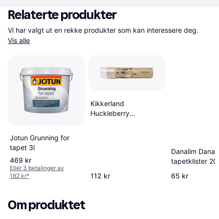
Relaterte produkter
Vi har valgt ut en rekke produkter som kan interessere deg. 
Vis alle
Kikkerland
Huckleberry
Kaleidoskop Til
Naturens Skatter
Jotun Grunning for
tapet 3l
Danalim Dana
469 kr
tapetklister 20
Eller 3 betalinger av
112 kr
65 kr
162 kr
*
Om produktet