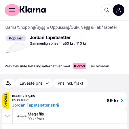
For kunder
For bedrifter
Klarna
/
Shopping
/
Bygg & Oppussing
/
Gulv, Vegg & Tak
/
Tapeter
Jordan Tapetsletter
Populær
Sammenlign priser fra
50 kr
til
110 kr
Prøv fleksible betalingsalternativer med
Lær hvordan
Laveste pris
Pris inkl. frakt
maxmaling.no
ANNONSE
69 kr
89 kr frakt
Jordan Tapetsletter skrå
Megaflis
99 kr frakt