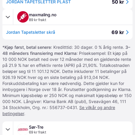
50 kr
JORDAN TAPETSLETTER PLAST
maxmaling.no
89 kr frakt
69 kr
Jordan Tapetsletter skrå
*
Kjøp først, betal senere
: Kreditttid: 30 dager. 0 % årlig rente.
3–
48 måneders finansiering med Klarna
: Priseksempel: Et kjøp på
10 000 NOK betalt ned over 12 måneder med en gjeldende rente
på 21.9 % har en effektiv rente (APR) på 21,90%. Totalkostnaden
beløper seg til 11 101.12 NOK. Dette inkluderer 11 betalinger på
926.19 NOK hver og en siste betaling på 913,04 NOK.
Forskuddsbetaling kan være nødvendig. Dette gjelder kun for
innbyggere i Norge over 18 år. Forutsetter godkjenning av Klarna.
Minimum kjøpsbeløp er 250 NOK og maksimalt kjøpsbeløp er 150
000 NOK. Långiver: Klarna Bank AB (publ), Sveavägen 46, 111
34 Stockholm, Org. nr.: 556737-0431.
Se vilkår og andre
betingelser
.
Sør-Tre
69 kr frakt