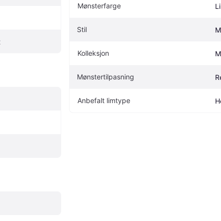
Mønsterfarge
Li
Stil
M
t
Kolleksjon
M
Mønstertilpasning
R
Anbefalt limtype
H