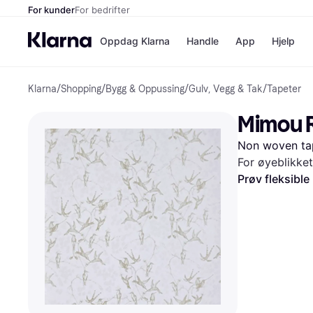
For kunder
For bedrifter
Oppdag Klarna
Handle
App
Hjelp
Klarna
/
Shopping
/
Bygg & Oppussing
/
Gulv, Vegg & Tak
/
Tapeter
Betalingsm
Butikker
Betalingsme
Elkjøp
Mimou R
Betal nå
Bookin
Betal i 3 dele
Farmasi
Non woven ta
Betal innen 
kicks.n
Finansiering
Norweg
For øyeblikket
Vipps
Prøv fleksible
Butikkovers