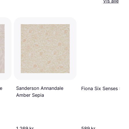
Vis alle
e
Sanderson Annandale
Fiona Six Senses 570
Amber Sepia
1 269 kr
589 kr