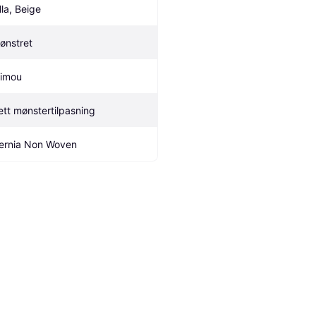
lla, Beige
ønstret
imou
ett mønstertilpasning
ernia Non Woven