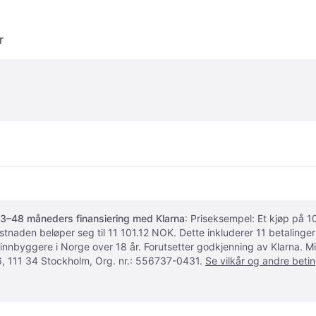
r
3–48 måneders finansiering med Klarna
: Priseksempel: Et kjøp på
ostnaden beløper seg til 11 101.12 NOK. Dette inkluderer 11 betalin
 innbyggere i Norge over 18 år. Forutsetter godkjenning av Klarna.
, 111 34 Stockholm, Org. nr.: 556737-0431.
Se vilkår og andre betin