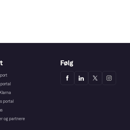
t
Følg
port
portal
Klarna
s portal
us
er og partnere