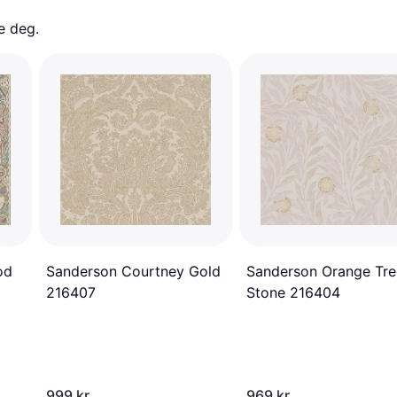
e deg. 
od
Sanderson Courtney Gold
Sanderson Orange Tre
216407
Stone 216404
999 kr
969 kr