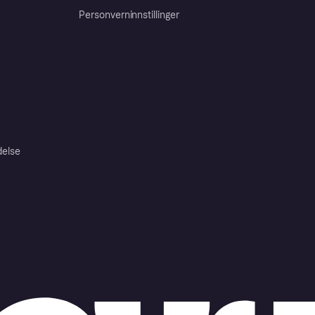
Personverninnstillinger
delse