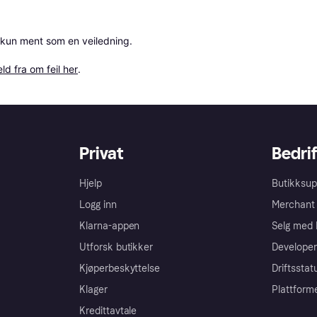
 kun ment som en veiledning.

ld fra om feil her
.
Privat
Bedrif
Hjelp
Butikksup
Logg inn
Merchant 
Klarna-appen
Selg med 
Utforsk butikker
Developer
Kjøperbeskyttelse
Driftsstat
Klager
Plattform
Kredittavtale