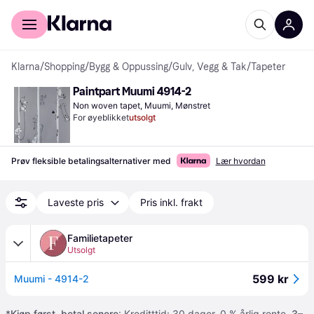
For kunder
For bedrifter
Klarna
/
Shopping
/
Bygg & Oppussing
/
Gulv, Vegg & Tak
/
Tapeter
Paintpart Muumi 4914-2
Non woven tapet, Muumi, Mønstret
For øyeblikket
utsolgt
Prøv fleksible betalingsalternativer med
Lær hvordan
Laveste pris
Pris inkl. frakt
Familietapeter
Utsolgt
599 kr
Muumi - 4914-2
*
Kjøp først, betal senere
: Kreditttid: 30 dager. 0 % årlig rente.
3–