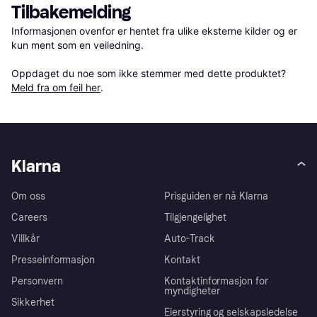
Tilbakemelding
Informasjonen ovenfor er hentet fra ulike eksterne kilder og er 
kun ment som en veiledning.

Oppdaget du noe som ikke stemmer med dette produktet? 
Meld fra om feil her
.
Klarna
Om oss
Prisguiden er nå Klarna
Careers
Tilgjengelighet
Villkår
Auto-Track
Presseinformasjon
Kontakt
Personvern
Kontaktinformasjon for
myndigheter
Sikkerhet
Eierstyring og selskapsledelse