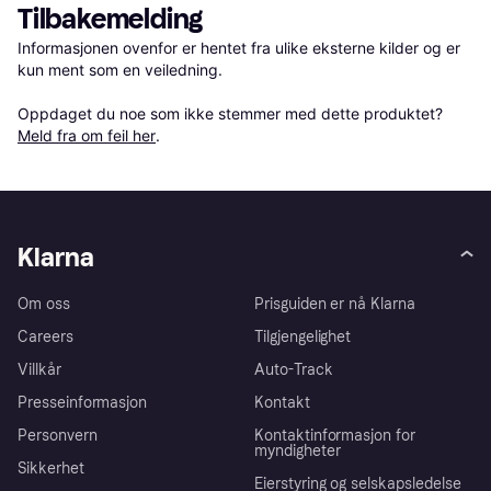
Tilbakemelding
Informasjonen ovenfor er hentet fra ulike eksterne kilder og er 
kun ment som en veiledning.

Oppdaget du noe som ikke stemmer med dette produktet? 
Meld fra om feil her
.
Klarna
Om oss
Prisguiden er nå Klarna
Careers
Tilgjengelighet
Villkår
Auto-Track
Presseinformasjon
Kontakt
Personvern
Kontaktinformasjon for
myndigheter
Sikkerhet
Eierstyring og selskapsledelse