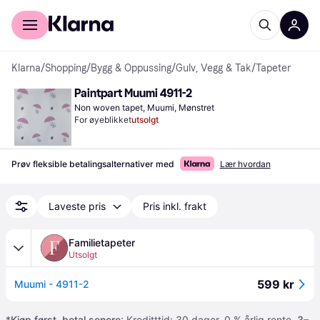
For kunder
For bedrifter
Klarna
/
Shopping
/
Bygg & Oppussing
/
Gulv, Vegg & Tak
/
Tapeter
Paintpart Muumi 4911-2
Non woven tapet, Muumi, Mønstret
For øyeblikket
utsolgt
Prøv fleksible betalingsalternativer med
Lær hvordan
Laveste pris
Pris inkl. frakt
Familietapeter
Utsolgt
599 kr
Muumi - 4911-2
*
Kjøp først, betal senere
: Kreditttid: 30 dager. 0 % årlig rente.
3–