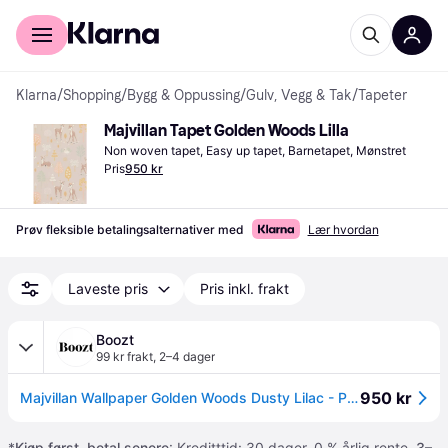
For kunder
For bedrifter
Klarna
/
Shopping
/
Bygg & Oppussing
/
Gulv, Vegg & Tak
/
Tapeter
Majvillan Tapet Golden Woods Lilla
Non woven tapet, Easy up tapet, Barnetapet, Mønstret
Pris
950 kr
Prøv fleksible betalingsalternativer med
Lær hvordan
Laveste pris
Pris inkl. frakt
Boozt
99 kr frakt
,
2–4 dager
950 kr
Majvillan Wallpaper Golden Woods Dusty Lilac - Purple - 1005X 53CM
*
Kjøp først, betal senere
: Kreditttid: 30 dager. 0 % årlig rente.
3–