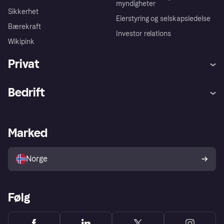
myndigheter
Sikkerhet
Eierstyring og selskapsledelse
Bærekraft
Investor relations
Wikipink
Privat
Hjelp
Kjøperbeskyttelse
Bedrift
Logg inn
Klager
Butikksupport
Developers portal
Klarna-appen
Kredittavtale
Merchant portal
Driftsstatus
Marked
Utforsk butikker
Personverninnstillinger
Selg med Klarna
Plattformer og partnere
Norge
Følg