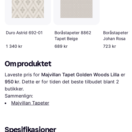
Boråstapeter 8862
Boråstapeter 
Duro Astrid 692-01
Tapet Beige
Johan Rosa
1 340 kr
689 kr
723 kr
Om produktet
Laveste pris for 
Majvillan Tapet Golden Woods Lilla
 er 
950 kr
. Dette er for tiden det beste tilbudet blant 
2
butikker.
Sammenlign:
Majvillan Tapeter
Spesifikasjoner