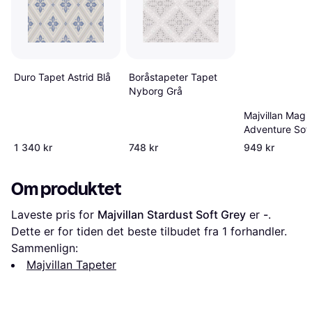
Boråstapeter Tapet
Duro Tapet Astrid Blå
Nyborg Grå
Majvillan Magic
Adventure Sof
1 340 kr
748 kr
949 kr
Om produktet
Laveste pris for 
Majvillan Stardust Soft Grey
 er 
-
. 
Dette er for tiden det beste tilbudet fra 1 forhandler.
Sammenlign:
Majvillan Tapeter