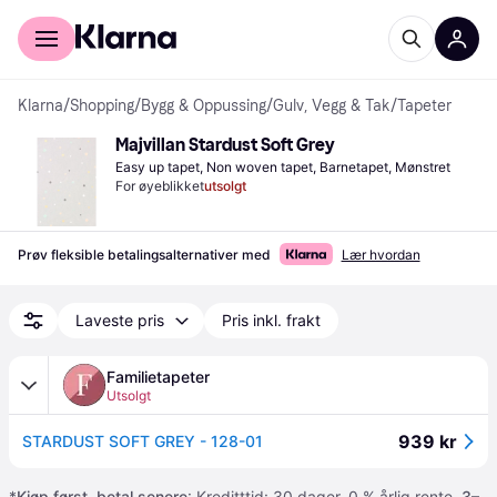
For kunder
For bedrifter
Klarna
/
Shopping
/
Bygg & Oppussing
/
Gulv, Vegg & Tak
/
Tapeter
Majvillan Stardust Soft Grey
Easy up tapet, Non woven tapet, Barnetapet, Mønstret
For øyeblikket
utsolgt
Prøv fleksible betalingsalternativer med
Lær hvordan
Laveste pris
Pris inkl. frakt
Familietapeter
Utsolgt
939 kr
STARDUST SOFT GREY - 128-01
*
Kjøp først, betal senere
: Kreditttid: 30 dager. 0 % årlig rente.
3–