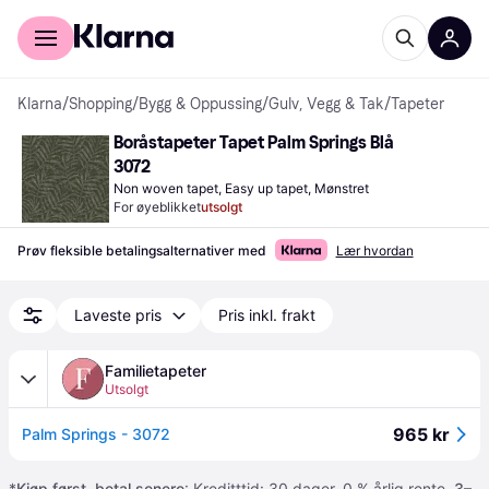
For kunder
For bedrifter
Klarna
/
Shopping
/
Bygg & Oppussing
/
Gulv, Vegg & Tak
/
Tapeter
Boråstapeter Tapet Palm Springs Blå 
3072
Non woven tapet, Easy up tapet, Mønstret
For øyeblikket
utsolgt
Prøv fleksible betalingsalternativer med
Lær hvordan
Laveste pris
Pris inkl. frakt
Familietapeter
Utsolgt
965 kr
Palm Springs - 3072
*
Kjøp først, betal senere
: Kreditttid: 30 dager. 0 % årlig rente.
3–