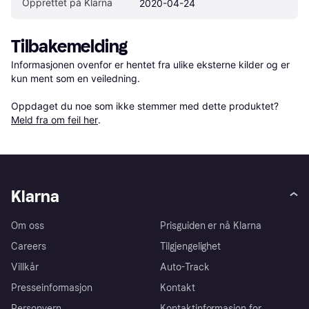
Opprettet på Klarna
2020-04-24
Tilbakemelding
Informasjonen ovenfor er hentet fra ulike eksterne kilder og er 
kun ment som en veiledning.

Oppdaget du noe som ikke stemmer med dette produktet? 
Meld fra om feil her
.
Klarna
Om oss
Prisguiden er nå Klarna
Careers
Tilgjengelighet
Villkår
Auto-Track
Presseinformasjon
Kontakt
Personvern
Kontaktinformasjon for