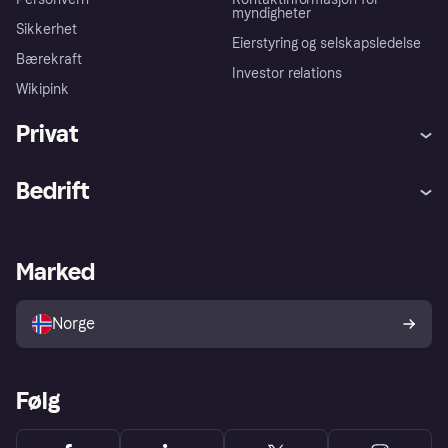
myndigheter
Sikkerhet
Eierstyring og selskapsledelse
Bærekraft
Investor relations
Wikipink
Privat
Hjelp
Kjøperbeskyttelse
Bedrift
Logg inn
Klager
Butikksupport
Developers portal
Klarna-appen
Kredittavtale
Merchant portal
Driftsstatus
Marked
Utforsk butikker
Personverninnstillinger
Selg med Klarna
Plattformer og partnere
Norge
Følg