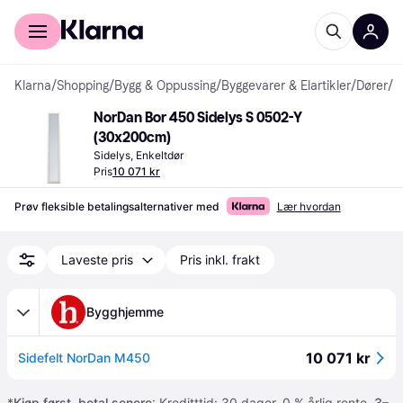
For kunder
For bedrifter
Klarna
/
Shopping
/
Bygg & Oppussing
/
Byggevarer & Elartikler
/
Dører
/
S
NorDan Bor 450 Sidelys S 0502-Y 
(30x200cm)
Sidelys, Enkeltdør
Pris
10 071 kr
Prøv fleksible betalingsalternativer med
Lær hvordan
Laveste pris
Pris inkl. frakt
Bygghjemme
10 071 kr
Sidefelt NorDan M450
*
Kjøp først, betal senere
: Kreditttid: 30 dager. 0 % årlig rente.
3–