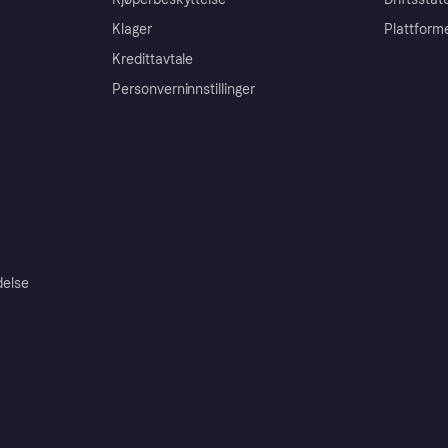
Klager
Plattform
Kredittavtale
Personverninnstillinger
delse