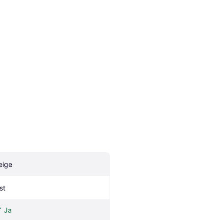
eige
st
Ja