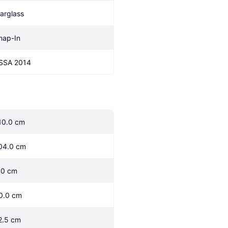
larglass
nap-In
SSA 2014
10.0 cm
04.0 cm
.0 cm
0.0 cm
2.5 cm