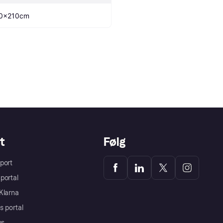
0x210cm
t
Følg
port
portal
Klarna
s portal
us