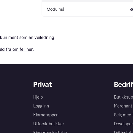
Modulmål
8
 kun ment som en veiledning.

ld fra om feil her
.
Privat
Bedrif
Hjelp
Butikksup
Logg inn
Merchant 
Klarna-appen
Selg med 
Utforsk butikker
Developer
Kjøperbeskyttelse
Driftsstat