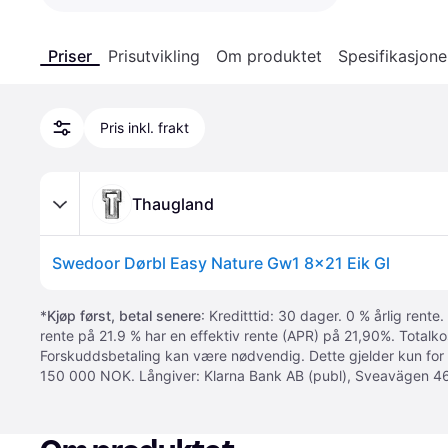
Priser
Prisutvikling
Om produktet
Spesifikasjone
Pris inkl. frakt
Thaugland
Swedoor Dørbl Easy Nature Gw1 8x21 Eik Gl
*
Kjøp først, betal senere
: Kreditttid: 30 dager. 0 % årlig rente.
rente på 21.9 % har en effektiv rente (APR) på 21,90%. Totalk
Forskuddsbetaling kan være nødvendig. Dette gjelder kun for
150 000 NOK. Långiver: Klarna Bank AB (publ), Sveavägen 46