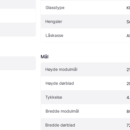
Glasstype
K
Hengsler
S
Låskasse
A
Mål
Høyde modulmål
2
Høyde dørblad
2
Tykkelse
4
Bredde modulmål
8
Bredde dørblad
7