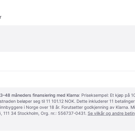
r
3–48 måneders finansiering med Klarna
: Priseksempel: Et kjøp på
ostnaden beløper seg til 11 101.12 NOK. Dette inkluderer 11 betalin
 innbyggere i Norge over 18 år. Forutsetter godkjenning av Klarna.
, 111 34 Stockholm, Org. nr.: 556737-0431.
Se vilkår og andre betin