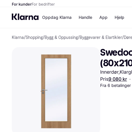
For kunder
For bedrifter
Oppdag Klarna
Handle
App
Hjelp
Klarna
/
Shopping
/
Bygg & Oppussing
/
Byggevarer & Elartikler
/
Døre
Betalingsm
Butikker
Betalingsme
Elkjøp
Swedoor
Betal nå
Bookin
Betal i 3 dele
Farmasi
(80x21
Betal innen 
kicks.n
Finansiering
Norweg
Innerdør,Klarg
Vipps
Pris
9 080 kr
·
Fra 6 betalinge
Butikkovers