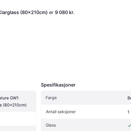
Klarglass (80x210cm)
 er 
9 080 kr
. 
Spesifikasjoner
Farge
ture GW1 
B
ss (80x210cm)
Antall seksjoner
1 
Glass