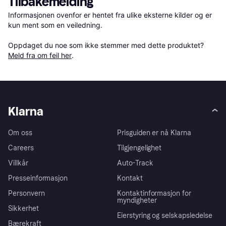
Tilbakemelding
Informasjonen ovenfor er hentet fra ulike eksterne kilder og er 
kun ment som en veiledning.

Oppdaget du noe som ikke stemmer med dette produktet? 
Meld fra om feil her
.
Klarna
Om oss
Prisguiden er nå Klarna
Careers
Tilgjengelighet
Villkår
Auto-Track
Presseinformasjon
Kontakt
Personvern
Kontaktinformasjon for
myndigheter
Sikkerhet
Eierstyring og selskapsledelse
Bærekraft