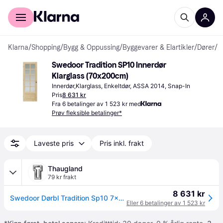
For kunder
For bedrifter
Klarna
/
Shopping
/
Bygg & Oppussing
/
Byggevarer & Elartikler
/
Dører
/
I
Swedoor Tradition SP10 Innerdør 
Klarglass (70x200cm)
Innerdør,Klarglass, Enkeltdør, ASSA 2014, Snap-In
Pris
8 631 kr
Fra 6 betalinger av 1 523 kr med
Prøv fleksible betalinger*
Laveste pris
Pris inkl. frakt
Thaugland
79 kr frakt
8 631 kr
Swedoor Dørbl Tradition Sp10 7x20 Ubehfuru
Eller 6 betalinger av 1 523 kr