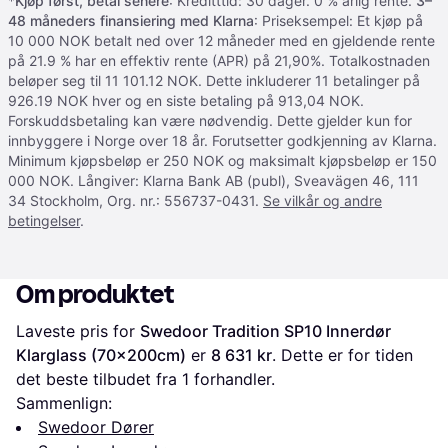
*
Kjøp først, betal senere
: Kreditttid: 30 dager. 0 % årlig rente.
3–
48 måneders finansiering med Klarna
: Priseksempel: Et kjøp på
10 000 NOK betalt ned over 12 måneder med en gjeldende rente
på 21.9 % har en effektiv rente (APR) på 21,90%. Totalkostnaden
beløper seg til 11 101.12 NOK. Dette inkluderer 11 betalinger på
926.19 NOK hver og en siste betaling på 913,04 NOK.
Forskuddsbetaling kan være nødvendig. Dette gjelder kun for
innbyggere i Norge over 18 år. Forutsetter godkjenning av Klarna.
Minimum kjøpsbeløp er 250 NOK og maksimalt kjøpsbeløp er 150
000 NOK. Långiver: Klarna Bank AB (publ), Sveavägen 46, 111
34 Stockholm, Org. nr.: 556737-0431.
Se vilkår og andre
betingelser
.
Om produktet
Laveste pris for 
Swedoor Tradition SP10 Innerdør 
Klarglass (70x200cm)
 er 
8 631 kr
. Dette er for tiden 
det beste tilbudet fra 1 forhandler.
Sammenlign:
Swedoor Dører