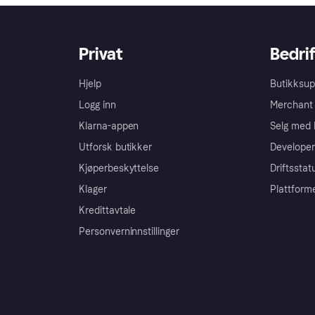
Privat
Bedrif
Hjelp
Butikksup
Logg inn
Merchant 
Klarna-appen
Selg med 
Utforsk butikker
Developer
Kjøperbeskyttelse
Driftsstat
Klager
Plattform
Kredittavtale
Personverninnstillinger