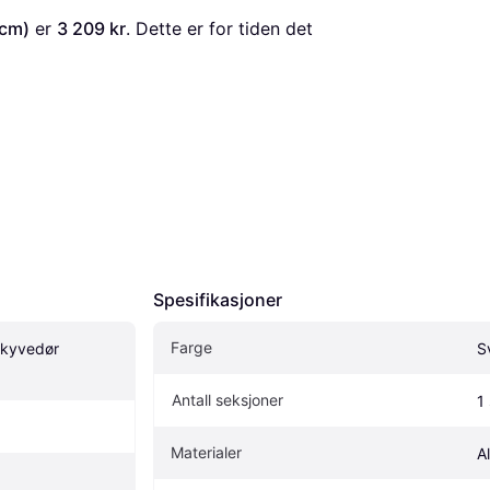
5cm)
 er 
3 209 kr
. Dette er for tiden det 
Spesifikasjoner
Farge
kyvedør 
S
Antall seksjoner
1 
Materialer
A