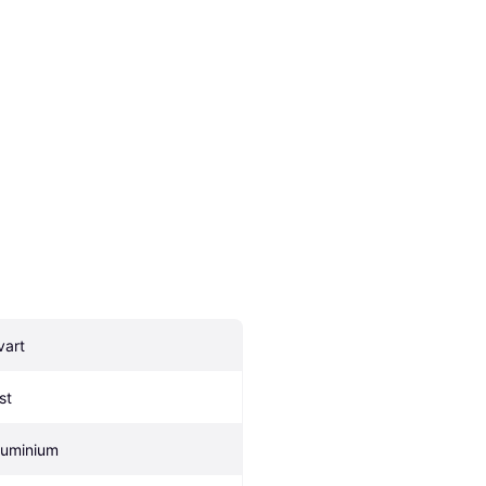
vart
st
luminium