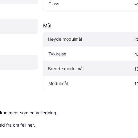
Glass
Mål
Høyde modulmål
2
Tykkelse
4
Bredde modulmål
1
Modulmål
1
 kun ment som en veiledning.

ld fra om feil her
.