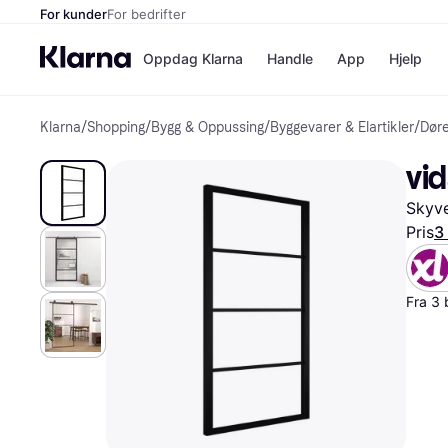
For kunder
For bedrifter
Oppdag Klarna
Handle
App
Hjelp
Klarna
/
Shopping
/
Bygg & Oppussing
/
Byggevarer & Elartikler
/
Døre
Betalingsm
Butikker
Betalingsme
Elkjøp
vi
Betal nå
Bookin
Betal i 3 dele
Farmasi
Skyve
Betal innen 
kicks.n
Finansiering
Norweg
Pris
3
Vipps
Fra 3 
Butikkovers