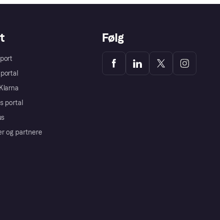
t
Følg
port
portal
Klarna
s portal
us
er og partnere