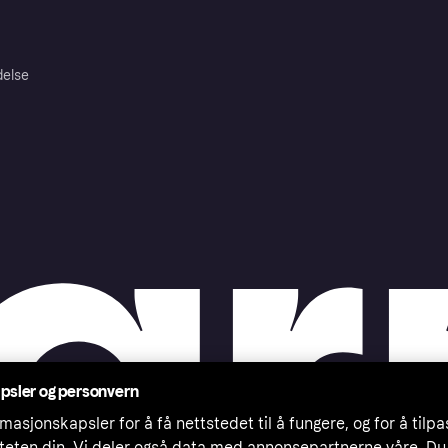
delse
psler og personvern
masjonskapsler for å få nettstedet til å fungere, og for å tilp
iteten din. Vi deler også data med annonsepartnerne våre. Du