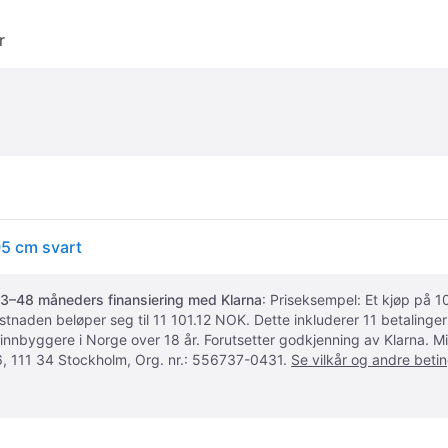
r
5 cm svart
3–48 måneders finansiering med Klarna
: Priseksempel: Et kjøp på
ostnaden beløper seg til 11 101.12 NOK. Dette inkluderer 11 betalin
 innbyggere i Norge over 18 år. Forutsetter godkjenning av Klarna.
, 111 34 Stockholm, Org. nr.: 556737-0431.
Se vilkår og andre betin