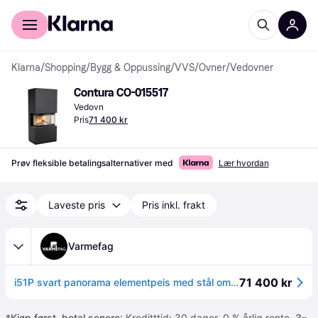
For kunder
For bedrifter
Klarna
/
Shopping
/
Bygg & Oppussing
/
VVS
/
Ovner
/
Vedovner
Contura CO-015517
Vedovn
Pris
71 400 kr
Prøv fleksible betalingsalternativer med
Lær hvordan
Laveste pris
Pris inkl. frakt
Varmefag
71 400 kr
i51P svart panorama elementpeis med stål omramming
*
Kjøp først, betal senere
: Kreditttid: 30 dager. 0 % årlig rente.
3–