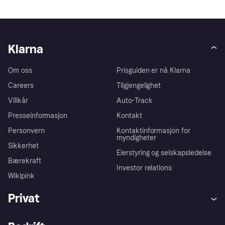
Klarna
Om oss
Prisguiden er nå Klarna
Careers
Tilgjengelighet
Villkår
Auto-Track
Presseinformasjon
Kontakt
Personvern
Kontaktinformasjon for
myndigheter
Sikkerhet
Eierstyring og selskapsledelse
Bærekraft
Investor relations
Wikipink
Privat
Hjelp
Kjøperbeskyttelse