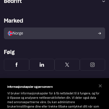
Bedrift
Logg inn
Klager
Butikksupport
Developers portal
Klarna-appen
Kredittavtale
Merchant portal
Driftsstatus
Marked
Utforsk butikker
Personverninnstillinger
Selg med Klarna
Plattformer og partnere
Norge
Følg
Informasjonskapsler og personvern
Vi bruker informasjonskapsler for å få nettstedet til å fungere, og for
å tilpasse og analysere nettleseraktiviteten din. Vi deler også data
med annonsepartnerne våre. Du kan administrere
brukerinnstillingene dine eller trekke tilbake samtykket ditt når som