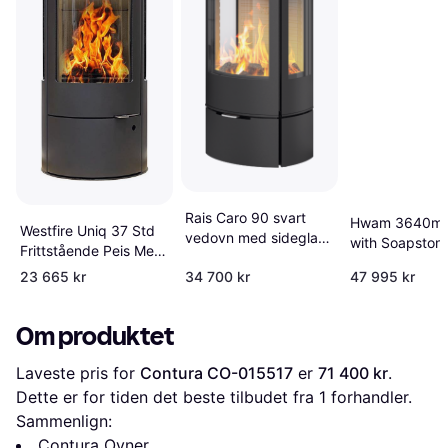
Rais Caro 90 svart
Hwam 3640m 
Westfire Uniq 37 Std
vedovn med sideglass
with Soapston
Frittstående Peis Med
og ståldør
Surround/Glas
Sidevindu
23 665 kr
34 700 kr
47 995 kr
Om produktet
Laveste pris for 
Contura CO-015517
 er 
71 400 kr
. 
Dette er for tiden det beste tilbudet fra 1 forhandler.
Sammenlign:
Contura Ovner