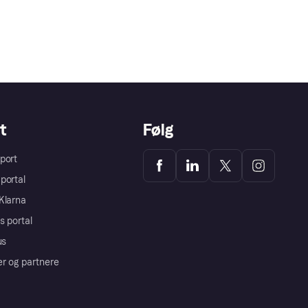
t
Følg
port
portal
Klarna
s portal
us
er og partnere