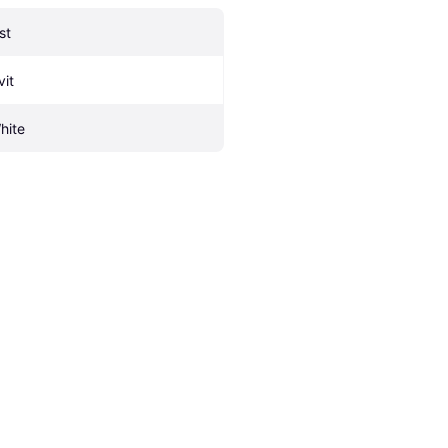
st
vit
hite