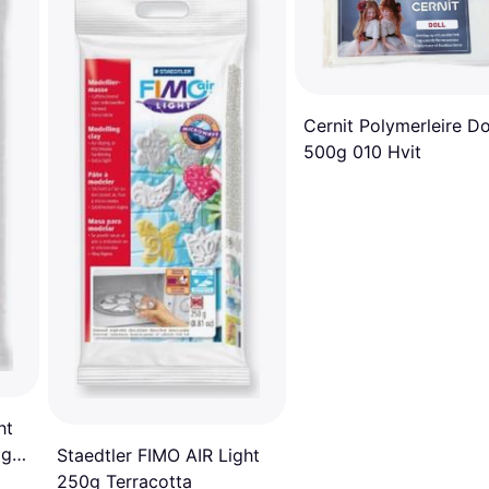
Cernit Polymerleire Do
500g 010 Hvit
ht
0g
Staedtler FIMO AIR Light
250g Terracotta