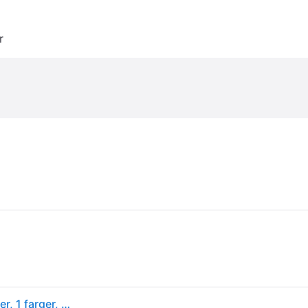
r
Staedtler FIMO 8021, Modelleringsleire, Hvit, 1 stykker, 1 farger, 110 °C, 30 min