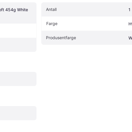
Antall
oft 454g White 
1 
Farge
H
Produsentfarge
W