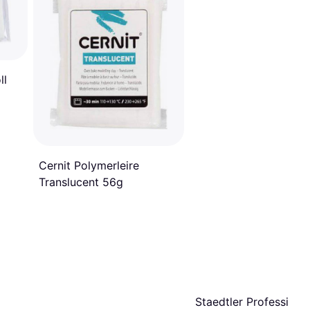
ll
Cernit Polymerleire
Translucent 56g
Staedtler Professiona