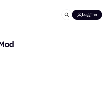
Logg inn
informasjon
utstyr
r Klarna?
 Mod
tegorier