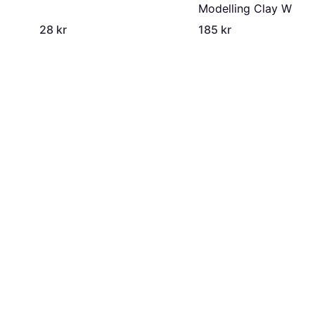
Modelling Clay White
454g
28 kr
185 kr