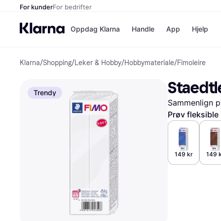
For kunder
For bedrifter
Oppdag Klarna
Handle
App
Hjelp
Klarna
/
Shopping
/
Leker & Hobby
/
Hobbymateriale
/
Fimoleire
Betalingsm
Butikker
Betalingsme
Elkjøp
Staedtl
Betal nå
Bookin
Trendy
Betal i 3 dele
Farmasi
Sammenlign pr
Betal innen 
kicks.n
Finansiering
Norweg
Prøv fleksible
Vipps
Butikkovers
149 kr
149 