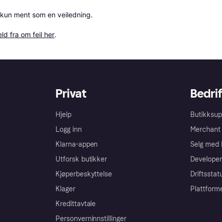
 kun ment som en veiledning.

ld fra om feil her
.
Privat
Bedrif
Hjelp
Butikksup
Logg inn
Merchant 
Klarna-appen
Selg med 
Utforsk butikker
Developer
Kjøperbeskyttelse
Driftsstat
Klager
Plattform
Kredittavtale
Personverninnstillinger