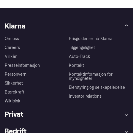
Klarna
Om oss
Prisguiden er nå Klarna
Careers
Tilgjengelighet
Villkår
Auto-Track
Presseinformasjon
Kontakt
Personvern
Kontaktinformasjon for
myndigheter
Sikkerhet
Eierstyring og selskapsledelse
Bærekraft
Investor relations
Wikipink
Privat
Hjelp
Kjøperbeskyttelse
Bedrift