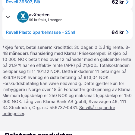
62 kr
Revell 39607, Blå
avXperten
99 kr frakt
,
I morgen
64 kr
Revell Plasto Sparkelmasse - 25ml
*
Kjøp først, betal senere
: Kreditttid: 30 dager. 0 % årlig rente.
3–
48 måneders finansiering med Klarna
: Priseksempel: Et kjøp på
10 000 NOK betalt ned over 12 måneder med en gjeldende rente
på 21.9 % har en effektiv rente (APR) på 21,90%. Totalkostnaden
beløper seg til 11 101.12 NOK. Dette inkluderer 11 betalinger på
926.19 NOK hver og en siste betaling på 913,04 NOK.
Forskuddsbetaling kan være nødvendig. Dette gjelder kun for
innbyggere i Norge over 18 år. Forutsetter godkjenning av Klarna.
Minimum kjøpsbeløp er 250 NOK og maksimalt kjøpsbeløp er 150
000 NOK. Långiver: Klarna Bank AB (publ), Sveavägen 46, 111
34 Stockholm, Org. nr.: 556737-0431.
Se vilkår og andre
betingelser
.