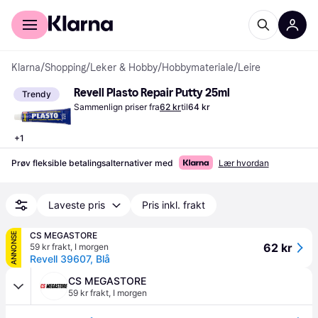
For kunder
For bedrifter
Klarna
/
Shopping
/
Leker & Hobby
/
Hobbymateriale
/
Leire
Revell Plasto Repair Putty 25ml
Trendy
Sammenlign priser fra
62 kr
til
64 kr
+
1
Prøv fleksible betalingsalternativer med
Lær hvordan
Laveste pris
Pris inkl. frakt
CS MEGASTORE
ANNONSE
62 kr
59 kr frakt
,
I morgen
Revell 39607, Blå
CS MEGASTORE
59 kr frakt
,
I morgen