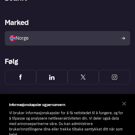
Logg inn
Klager
Butikksupport
Developers portal
Klarna-appen
Kredittavtale
Merchant portal
Driftsstatus
Marked
Utforsk butikker
Personverninnstillinger
Selg med Klarna
Plattformer og partnere
Norge
Følg
Informasjonskapsler og personvern
Vi bruker informasjonskapsler for å få nettstedet til å fungere, og for
å tilpasse og analysere nettleseraktiviteten din. Vi deler også data
med annonsepartnerne våre. Du kan administrere
brukerinnstillingene dine eller trekke tilbake samtykket ditt når som
helst.