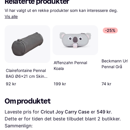
Relaterte produkter
Vi har valgt ut en rekke produkter som kan interessere deg. 
Vis alle
-25%
Beckmann Urb
Affenzahn Pennal
Pennal Grå
Koala
Clairefontaine Pennal
BAG Ø6x21 cm Skinn
Grå
92 kr
199 kr
74 kr
Om produktet
Laveste pris for 
Cricut Joy Carry Case
 er 
549 kr
. 
Dette er for tiden det beste tilbudet blant 
2
 butikker.
Sammenlign: