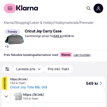
For kunder
For bedrifter
Klarna
/
Shopping
/
Leker & Hobby
/
Hobbymateriale
/
Pennaler
Cricut Joy Carry Case
Trendy
Sammenlign priser fra
549 kr
til
628 kr
+
3
Prøv fleksible betalingsalternativer med
Lær hvordan
Laveste pris
Pris inkl. frakt
https://kl.ink/
ANNONSE
549 kr
154 kr frakt
Cricut Joy Tote Blå, Grå
https://kl.ink/
154 kr frakt