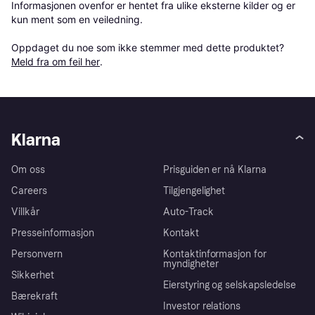
Informasjonen ovenfor er hentet fra ulike eksterne kilder og er 
kun ment som en veiledning.

Oppdaget du noe som ikke stemmer med dette produktet? 
Meld fra om feil her
.
Klarna
Om oss
Prisguiden er nå Klarna
Careers
Tilgjengelighet
Villkår
Auto-Track
Presseinformasjon
Kontakt
Personvern
Kontaktinformasjon for
myndigheter
Sikkerhet
Eierstyring og selskapsledelse
Bærekraft
Investor relations