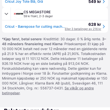
549 kr
Cricut Joy Tote Blå, Grå
CS MEGASTORE
59 kr frakt
,
2–3 dager
628 kr
Cricut - Bærepose for cutting machine - for Joy
Eller 3 betalinger av 216 kr
*
Kjøp først, betal senere
: Kreditttid: 30 dager. 0 % årlig rente.
3–
48 måneders finansiering med Klarna
: Priseksempel: Et kjøp på
10 000 NOK betalt ned over 12 måneder med en gjeldende rente
på 21.9 % har en effektiv rente (APR) på 21,90%. Totalkostnaden
beløper seg til 11 101.12 NOK. Dette inkluderer 11 betalinger på
926.19 NOK hver og en siste betaling på 913,04 NOK.
Forskuddsbetaling kan være nødvendig. Dette gjelder kun for
innbyggere i Norge over 18 år. Forutsetter godkjenning av Klarna.
Minimum kjøpsbeløp er 250 NOK og maksimalt kjøpsbeløp er 150
000 NOK. Långiver: Klarna Bank AB (publ), Sveavägen 46, 111
34 Stockholm, Org. nr.: 556737-0431.
Se vilkår og andre
betingelser
.