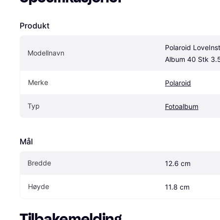
Produkt
Polaroid LoveInst
Modellnavn
Album 40 Stk 3.
Merke
Polaroid
Typ
Fotoalbum
Mål
Bredde
12.6 cm
Høyde
11.8 cm
Tilbakemelding