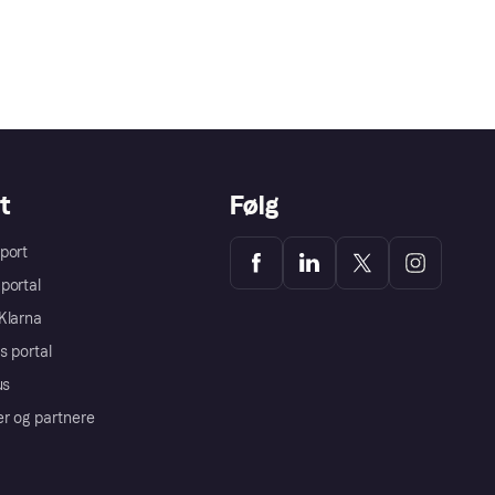
t
Følg
port
portal
Klarna
s portal
us
er og partnere