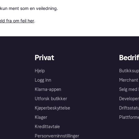
 kun ment som en veiledning.

ld fra om feil her
.
Privat
Bedrif
Hjelp
Butikksup
Logg inn
Merchant 
Klarna-appen
Selg med 
Utforsk butikker
Developer
Kjøperbeskyttelse
Driftsstat
Klager
Plattform
Kredittavtale
Personverninnstillinger