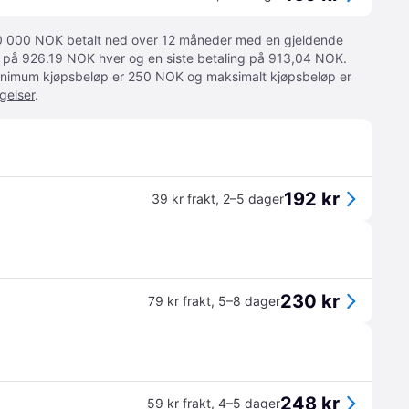
 10 000 NOK betalt ned over 12 måneder med en gjeldende
ger på 926.19 NOK hver og en siste betaling på 913,04 NOK.
 Minimum kjøpsbeløp er 250 NOK og maksimalt kjøpsbeløp er
gelser
.
192 kr
39 kr frakt
,
2–5 dager
230 kr
79 kr frakt
,
5–8 dager
248 kr
59 kr frakt
,
4–5 dager