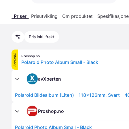
Priser
Prisutvikling
Om produktet
Spesifikasjone
Pris inkl. frakt
ANNONSE
Proshop.no
Polaroid Photo Album Small - Black
avXperten
Polaroid Bildealbum (Liten) – 118x126mm, Svart – 40
Proshop.no
Polaroid Photo Album Small - Black