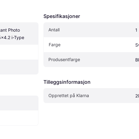
Spesifikasjoner
Antall
ant Photo 
1 
5x4.2 i-Type
Farge
S
Produsentfarge
B
Tilleggsinformasjon
Opprettet på Klarna
2