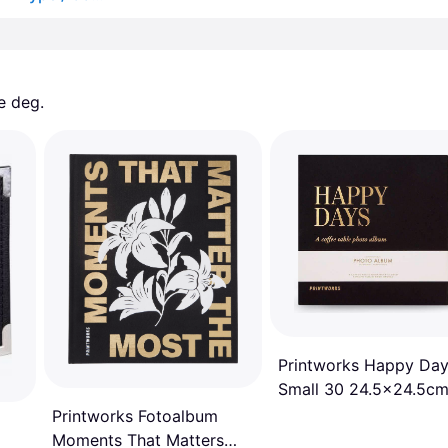
e deg. 
Printworks Happy Da
Small 30 24.5x24.5c
Black
Printworks Fotoalbum
Moments That Matters