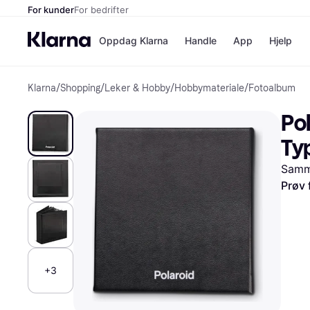
For kunder
For bedrifter
Oppdag Klarna
Handle
App
Hjelp
Klarna
/
Shopping
/
Leker & Hobby
/
Hobbymateriale
/
Fotoalbum
Betalingsm
Butikker
Betalingsme
Elkjøp
Pol
Betal nå
Bookin
Betal i 3 dele
Farmasi
Ty
Betal innen 
kicks.n
Finansiering
Norweg
Samme
Vipps
Prøv 
Butikkovers
+3