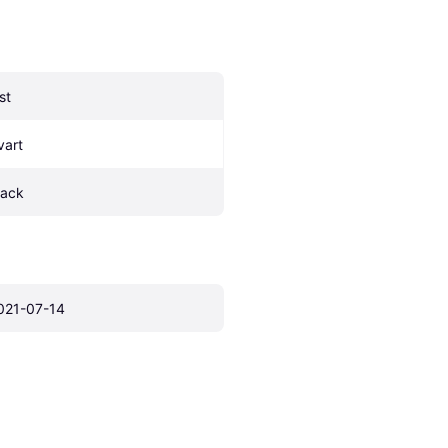
st
vart
lack
021-07-14