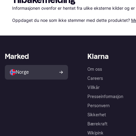
Informasjonen ovenfor er hentet fra ulike eksterne kilder og er
Oppdaget du noe som ikke stemmer med dette produktet? 
Me
Marked
Klarna
Om oss
Norge
Careers
Villkår
Presseinformasjon
Personvern
Sikkerhet
Bærekraft
Wikipink