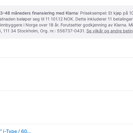
3–48 måneders finansiering med Klarna
: Priseksempel: Et kjøp på
ostnaden beløper seg til 11 101.12 NOK. Dette inkluderer 11 betalin
 innbyggere i Norge over 18 år. Forutsetter godkjenning av Klarna.
, 111 34 Stockholm, Org. nr.: 556737-0431.
Se vilkår og andre betin
LoveInstant Photo Album 40 stk POLAROID 3,5x4,2'' i-Type / 600 / SX-70.