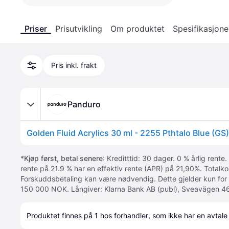
Priser
Prisutvikling
Om produktet
Spesifikasjone
Pris inkl. frakt
Panduro
Golden Fluid Acrylics 30 ml - 2255 Pthtalo Blue (GS)
*
Kjøp først, betal senere
: Kreditttid: 30 dager. 0 % årlig rente.
rente på 21.9 % har en effektiv rente (APR) på 21,90%. Totalk
Forskuddsbetaling kan være nødvendig. Dette gjelder kun for
150 000 NOK. Långiver: Klarna Bank AB (publ), Sveavägen 46
Produktet finnes på 
1
 hos 
forhandler
, som ikke har en avtale