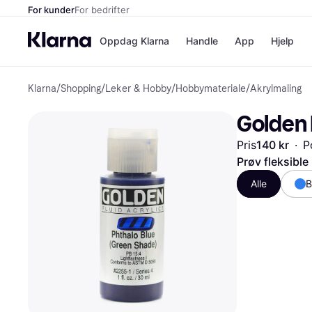
For kunder
For bedrifter
Oppdag Klarna
Handle
App
Hjelp
Klarna
/
Shopping
/
Leker & Hobby
/
Hobbymateriale
/
Akrylmaling
Betalingsm
Butikker
Betalingsme
Elkjøp
Golden F
Betal nå
Bookin
Betal i 3 dele
Farmasi
Pris
140 kr
·
P
Betal innen 
kicks.n
Finansiering
Norweg
Prøv fleksible
Vipps
Alle
B
Butikkovers