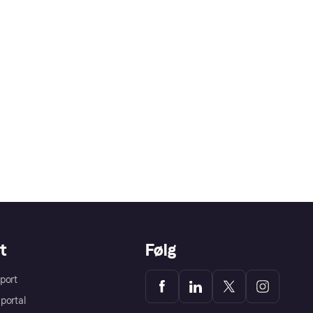
t
Følg
port
portal