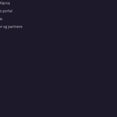
Klarna
s portal
us
er og partnere