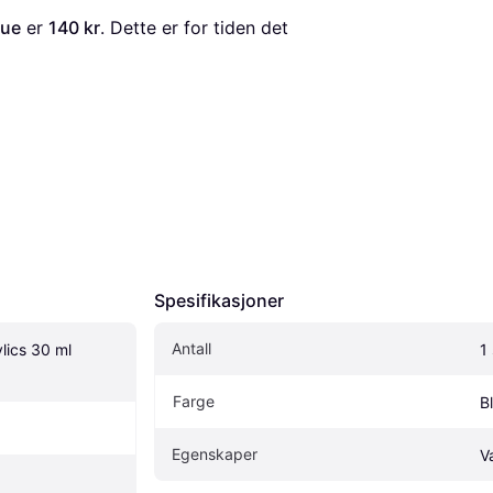
lue
 er 
140 kr
. Dette er for tiden det 
Spesifikasjoner
Antall
lics 30 ml 
1 
Farge
B
Egenskaper
V