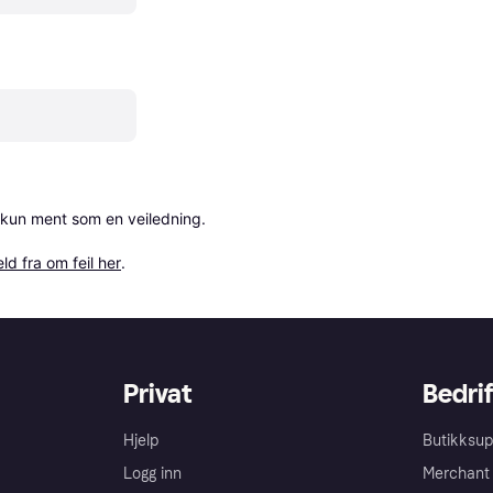
 kun ment som en veiledning.

ld fra om feil her
.
Privat
Bedrif
Hjelp
Butikksup
Logg inn
Merchant 