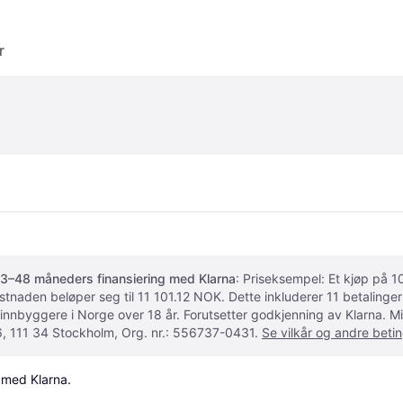
r
3–48 måneders finansiering med Klarna
: Priseksempel: Et kjøp på
ostnaden beløper seg til 11 101.12 NOK. Dette inkluderer 11 betalin
 innbyggere i Norge over 18 år. Forutsetter godkjenning av Klarna.
, 111 34 Stockholm, Org. nr.: 556737-0431.
Se vilkår og andre betin
 med Klarna.