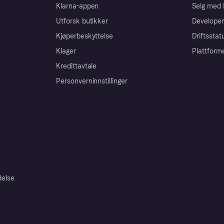
Klarna-appen
Selg med 
Utforsk butikker
Developer
Kjøperbeskyttelse
Driftsstat
Klager
Plattform
Kredittavtale
Personverninnstillinger
delse