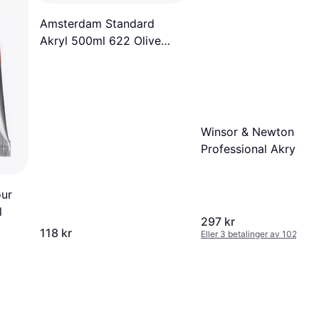
Amsterdam Standard
Akryl 500ml 622 Olive
Green Deep 622
Winsor & Newton
Professional Akrylmal
60 ml Cerulean Blue
Chromium
our
l
297 kr
118 kr
Eller 3 betalinger av 102 kr
*