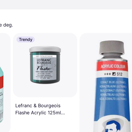
e deg. 
Trendy
Lefranc & Bourgeois
Flashe Acrylic 125ml
Phthalocyanine Green