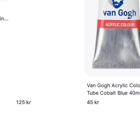
ling
l
Van Gogh Acrylic Col
Tube Cobalt Blue 40m
125 kr
45 kr