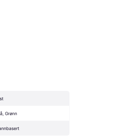
st
lå, Grønn
annbasert