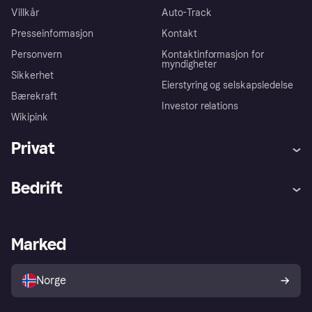
Villkår
Auto-Track
Presseinformasjon
Kontakt
Personvern
Kontaktinformasjon for
myndigheter
Sikkerhet
Eierstyring og selskapsledelse
Bærekraft
Investor relations
Wikipink
Privat
Hjelp
Kjøperbeskyttelse
Bedrift
Logg inn
Klager
Butikksupport
Developers portal
Klarna-appen
Kredittavtale
Merchant portal
Driftsstatus
Marked
Utforsk butikker
Personverninnstillinger
Selg med Klarna
Plattformer og partnere
Norge