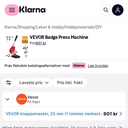
For kunder
For bedrifter
Klarna
/
Shopping
/
Leker & Hobby
/
Hobbymateriale
/
DIY
VEVOR Badge Press Machine
Pris
901 kr
+
2
Prøv fleksible betalingsalternativer med
Lær hvordan
Laveste pris
Pris inkl. frakt
Vevor
Fri frakt
901 kr
VEVOR knappemaskin, 25 mm (1 tomme) merkestansepressesett, barn DIY-gaver nålemaskin, knappelagingsutstyr med 500 stk. knappdeler og sirkelkutter og magisk bok
*
Kjøp først, betal senere
: Kreditttid: 30 dager. 0 % årlig rente.
3–