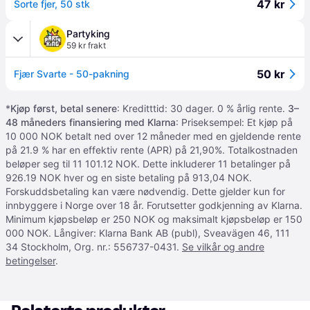
47 kr
Sorte fjer, 50 stk
Partyking
59 kr frakt
50 kr
Fjær Svarte - 50-pakning
*
Kjøp først, betal senere
: Kreditttid: 30 dager. 0 % årlig rente.
3–
48 måneders finansiering med Klarna
: Priseksempel: Et kjøp på
10 000 NOK betalt ned over 12 måneder med en gjeldende rente
på 21.9 % har en effektiv rente (APR) på 21,90%. Totalkostnaden
beløper seg til 11 101.12 NOK. Dette inkluderer 11 betalinger på
926.19 NOK hver og en siste betaling på 913,04 NOK.
Forskuddsbetaling kan være nødvendig. Dette gjelder kun for
innbyggere i Norge over 18 år. Forutsetter godkjenning av Klarna.
Minimum kjøpsbeløp er 250 NOK og maksimalt kjøpsbeløp er 150
000 NOK. Långiver: Klarna Bank AB (publ), Sveavägen 46, 111
34 Stockholm, Org. nr.: 556737-0431.
Se vilkår og andre
betingelser
.