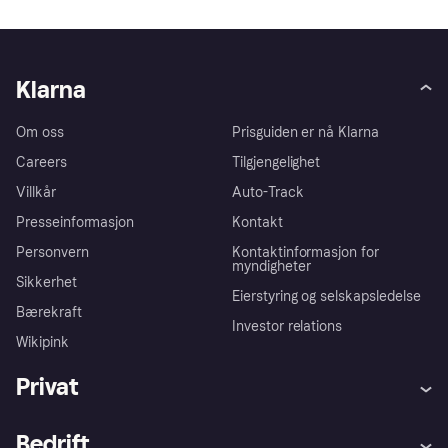
Klarna
Om oss
Prisguiden er nå Klarna
Careers
Tilgjengelighet
Villkår
Auto-Track
Presseinformasjon
Kontakt
Personvern
Kontaktinformasjon for
myndigheter
Sikkerhet
Eierstyring og selskapsledelse
Bærekraft
Investor relations
Wikipink
Privat
Hjelp
Kjøperbeskyttelse
Bedrift