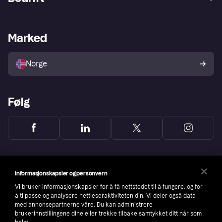
Logg inn
Klager
Butikksupport
Developers portal
Klarna-appen
Kredittavtale
Merchant portal
Driftsstatus
Marked
Utforsk butikker
Personverninnstillinger
Selg med Klarna
Plattformer og partnere
Norge
Følg
Informasjonskapsler og personvern
Vi bruker informasjonskapsler for å få nettstedet til å fungere, og for
å tilpasse og analysere nettleseraktiviteten din. Vi deler også data
med annonsepartnerne våre. Du kan administrere
brukerinnstillingene dine eller trekke tilbake samtykket ditt når som