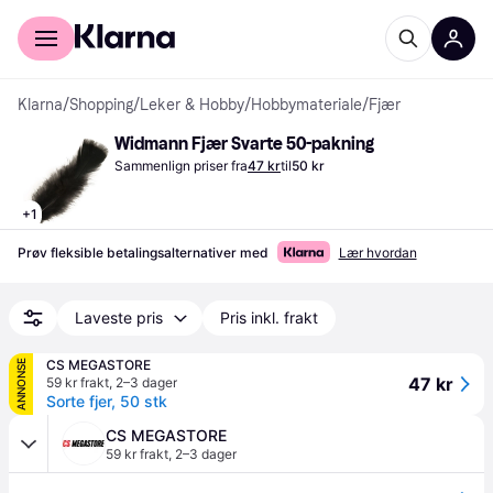
For kunder
For bedrifter
Klarna
/
Shopping
/
Leker & Hobby
/
Hobbymateriale
/
Fjær
Widmann Fjær Svarte 50-pakning
Sammenlign priser fra
47 kr
til
50 kr
+
1
Prøv fleksible betalingsalternativer med
Lær hvordan
Laveste pris
Pris inkl. frakt
CS MEGASTORE
ANNONSE
47 kr
59 kr frakt
,
2–3 dager
Sorte fjer, 50 stk
CS MEGASTORE
59 kr frakt
,
2–3 dager