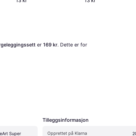
13 kr
13 kr
rgeleggingssett
 er 
169 kr
. Dette er for 
Tilleggsinformasjon
Opprettet på Klarna
Art Super 
2