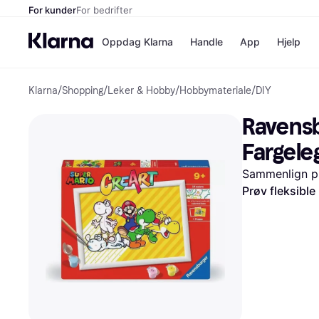
For kunder
For bedrifter
Oppdag Klarna
Handle
App
Hjelp
Klarna
/
Shopping
/
Leker & Hobby
/
Hobbymateriale
/
DIY
Betalingsm
Butikker
Betalingsme
Elkjøp
Ravensb
Betal nå
Bookin
Betal i 3 dele
Farmasi
Fargele
Betal innen 
kicks.n
Finansiering
Norweg
Sammenlign pr
Vipps
Prøv fleksible
Butikkovers