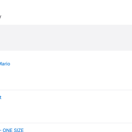
r
Mario
t
 - ONE SIZE