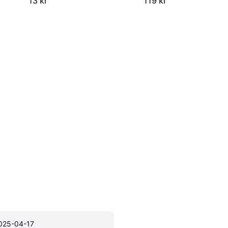
13 kr
119 kr
025-04-17