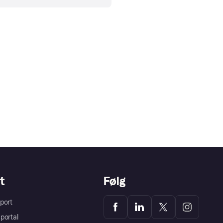
t
Følg
port
portal