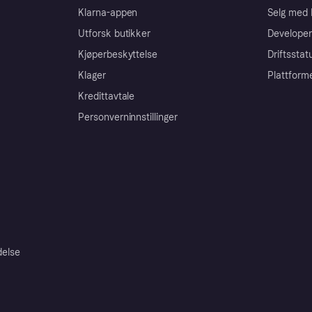
Klarna-appen
Selg med 
Utforsk butikker
Developer
Kjøperbeskyttelse
Driftsstat
Klager
Plattform
Kredittavtale
Personverninnstillinger
delse