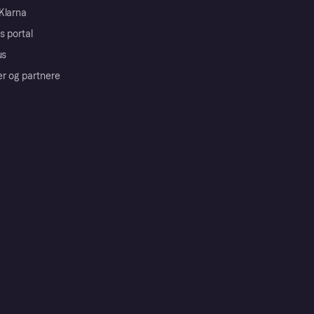
Klarna
s portal
us
er og partnere