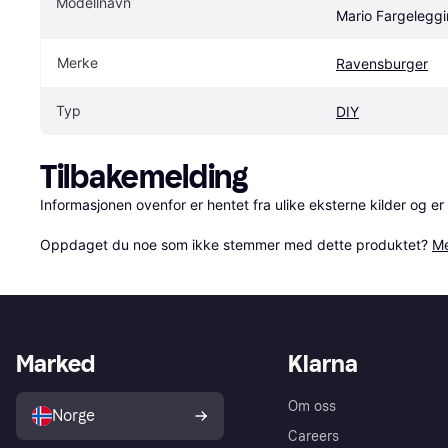
Modellnavn
Mario Fargeleggi
Merke
Ravensburger
Typ
DIY
Tilbakemelding
Informasjonen ovenfor er hentet fra ulike eksterne kilder og er
Oppdaget du noe som ikke stemmer med dette produktet? 
Me
Marked
Klarna
Om oss
Norge
Careers