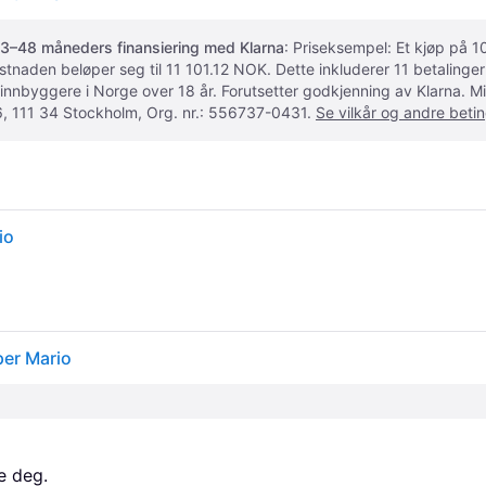
3–48 måneders finansiering med Klarna
: Priseksempel: Et kjøp på
ostnaden beløper seg til 11 101.12 NOK. Dette inkluderer 11 betalin
 innbyggere i Norge over 18 år. Forutsetter godkjenning av Klarna.
, 111 34 Stockholm, Org. nr.: 556737-0431.
Se vilkår og andre betin
io
per Mario
e deg. 