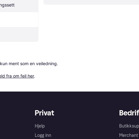
ngssett
 kun ment som en veiledning.

ld fra om feil her
.
Privat
Bedrif
Hjelp
Butikksup
Logg inn
Merchant 