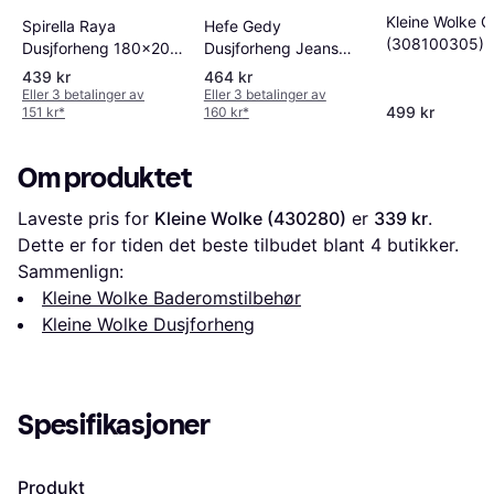
Kleine Wolke C
Spirella Raya
Hefe Gedy
(308100305)
Dusjforheng 180x200
Dusjforheng Jeans
cm Hvit
180x200 cm
439 kr
464 kr
Eller 3 betalinger av
Eller 3 betalinger av
499 kr
151 kr
*
160 kr
*
Om produktet
Laveste pris for 
Kleine Wolke (430280)
 er 
339 kr
. 
Dette er for tiden det beste tilbudet blant 
4
 butikker.
Sammenlign:
Kleine Wolke Baderomstilbehør
Kleine Wolke Dusjforheng
Spesifikasjoner
Produkt