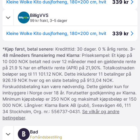
339 kr
Kleine Wolke Kito dusjforheng, 180x200 cm, hvit
BilligVVS
99 kr frakt
,
3–5 dager
339 kr
Kleine Wolke Kito dusjforheng, 180x200 cm, hvit
*
Kjøp først, betal senere
: Kreditttid: 30 dager. 0 % årlig rente.
3–
48 måneders finansiering med Klarna
: Priseksempel: Et kjøp på
10 000 NOK betalt ned over 12 måneder med en gjeldende rente
på 21.9 % har en effektiv rente (APR) på 21,90%. Totalkostnaden
beløper seg til 11 101.12 NOK. Dette inkluderer 11 betalinger på
926.19 NOK hver og en siste betaling på 913,04 NOK.
Forskuddsbetaling kan være nødvendig. Dette gjelder kun for
innbyggere i Norge over 18 år. Forutsetter godkjenning av Klarna.
Minimum kjøpsbeløp er 250 NOK og maksimalt kjøpsbeløp er 150
000 NOK. Långiver: Klarna Bank AB (publ), Sveavägen 46, 111
34 Stockholm, Org. nr.: 556737-0431.
Se vilkår og andre
betingelser
.
Bad
B
Forhåndsbestilling