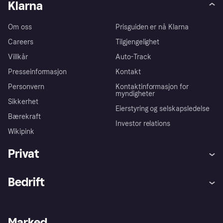
Klarna
Om oss
Prisguiden er nå Klarna
Careers
Tilgjengelighet
Villkår
Auto-Track
Presseinformasjon
Kontakt
Personvern
Kontaktinformasjon for
myndigheter
Sikkerhet
Eierstyring og selskapsledelse
Bærekraft
Investor relations
Wikipink
Privat
Hjelp
Kjøperbeskyttelse
Bedrift
Logg inn
Klager
Butikksupport
Developers portal
Klarna-appen
Kredittavtale
Merchant portal
Driftsstatus
Marked
Utforsk butikker
Personverninnstillinger