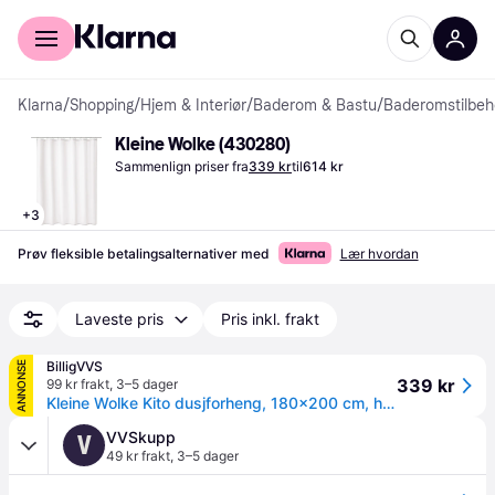
For kunder
For bedrifter
Klarna
/
Shopping
/
Hjem & Interiør
/
Baderom & Bastu
/
Baderomstilbeh
Kleine Wolke (430280)
Sammenlign priser fra
339 kr
til
614 kr
+
3
Prøv fleksible betalingsalternativer med
Lær hvordan
Laveste pris
Pris inkl. frakt
BilligVVS
ANNONSE
339 kr
99 kr frakt
,
3–5 dager
Kleine Wolke Kito dusjforheng, 180x200 cm, hvit
VVSkupp
V
49 kr frakt
,
3–5 dager