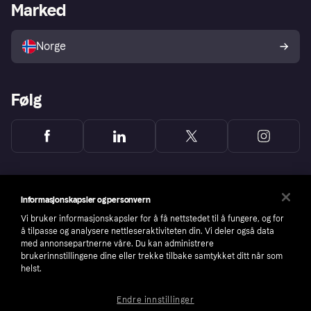
Merchant portal
Driftsstatus
Marked
Utforsk butikker
Personverninnstillinger
Selg med Klarna
Plattformer og partnere
Norge
Følg
Informasjonskapsler og personvern
Vi bruker informasjonskapsler for å få nettstedet til å fungere, og for
å tilpasse og analysere nettleseraktiviteten din. Vi deler også data
med annonsepartnerne våre. Du kan administrere
brukerinnstillingene dine eller trekke tilbake samtykket ditt når som
helst.
Endre innstillinger