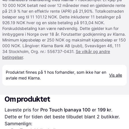
10 000 NOK betalt ned over 12 måneder med en gjeldende rente
på 21.9 % har en effektiv rente (APR) på 21,90%. Totalkostnaden
beløper seg til 11 101.12 NOK. Dette inkluderer 11 betalinger på
926.19 NOK hver og en siste betaling på 913,04 NOK.
Forskuddsbetaling kan være nødvendig. Dette gjelder kun for
innbyggere i Norge over 18 år. Forutsetter godkjenning av Klarna.
Minimum kjøpsbeløp er 250 NOK og maksimalt kjøpsbeløp er 150
000 NOK. Långiver: Klarna Bank AB (publ), Sveavägen 46, 111
34 Stockholm, Org. nr.: 556737-0431.
Se vilkår og andre
betingelser
.
Produktet finnes på 
1
 hos 
forhandler
, som ikke har en 
Vis alle
avtale med Klarna.
Om produktet
Laveste pris for 
Pro Touch Ipanaya 100
 er 
199 kr
. 
Dette er for tiden det beste tilbudet blant 
2
 butikker.
Sammenlign: