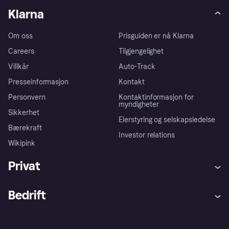
Klarna
Om oss
Prisguiden er nå Klarna
Careers
Tilgjengelighet
Villkår
Auto-Track
Presseinformasjon
Kontakt
Personvern
Kontaktinformasjon for
myndigheter
Sikkerhet
Eierstyring og selskapsledelse
Bærekraft
Investor relations
Wikipink
Privat
Hjelp
Kjøperbeskyttelse
Bedrift
Logg inn
Klager
Butikksupport
Developers portal
Klarna-appen
Kredittavtale