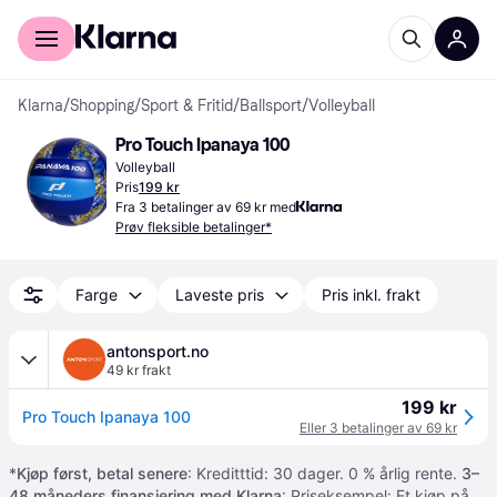
For kunder
For bedrifter
Klarna
/
Shopping
/
Sport & Fritid
/
Ballsport
/
Volleyball
Pro Touch Ipanaya 100
Volleyball
Pris
199 kr
Fra 3 betalinger av 69 kr med
Prøv fleksible betalinger*
Farge
Laveste pris
Pris inkl. frakt
antonsport.no
49 kr frakt
199 kr
Pro Touch Ipanaya 100
Eller 3 betalinger av 69 kr
*
Kjøp først, betal senere
: Kreditttid: 30 dager. 0 % årlig rente.
3–
48 måneders finansiering med Klarna
: Priseksempel: Et kjøp på